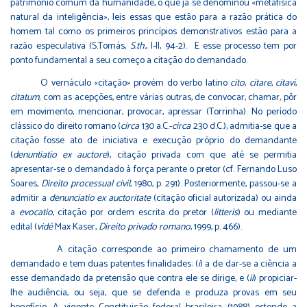
patrimônio comum da humanidade, o que já se denominou «metafísica
natural da inteligência», leis essas que estão para a razão prática do
homem tal como os primeiros princípios demonstrativos estão para a
razão especulativa (S.Tomás,
S.th.
, I-II, 94-2). E esse processo tem por
ponto fundamental a seu começo a citação do demandado.
O vernáculo «citação» provém do verbo latino
cito
,
citare
,
citavi
,
citatum
, com as acepções, entre várias outras, de convocar, chamar, pôr
em movimento, mencionar, provocar, apressar (Torrinha). No período
clássico do direito romano (
circa
130 a.C.-
circa
230 d.C.), admitia-se que a
citação fosse ato de iniciativa e execução próprio do demandante
(
denuntiatio ex auctore
), citação privada com que até se permitia
apresentar-se o demandado à força perante o pretor (cf. Fernando Luso
Soares,
Direito processual civil
, 1980, p. 291). Posteriormente, passou-se a
admitir a
denunciatio ex auctoritate
(citação oficial autorizada) ou ainda
a
evocatio
, citação por ordem escrita do pretor (
litteris
) ou mediante
edital (
vid
ē
Max Kaser,
Direito privado romano
, 1999, p. 466).
A citação corresponde ao primeiro chamamento de um
demandado e tem duas patentes finalidades: (
i
) a de dar-se a ciência a
esse demandado da pretensão que contra ele se dirige, e (
ii
) propiciar-
lhe audiência, ou seja, que se defenda e produza provas em seu