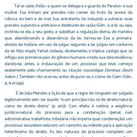
Tal se sabe, Adão –a quem se delegara a guarda do Paraíso– e sua
mulher Eva tinham por preceito não comer do fruto da árvore da
ciência do bem e do mal. Eva, entretanto, foi induzida a vulnerar esse
preceito, supondo-o arbitrário e destituído de razão (Gên., 3, 4-5), ou seja,
inclinou-se ela, a seu gosto, a substituir a regulação divina, de maneira
que, abandonando a observância da lei, tornou-se Eva a primeira
ativista da história: em vez de julgar segundo a lei, julgou em contorno
da lei. Não impôs Yahvé, todavia, diretamente, o tríplice castigo que se
infligiu aos primeiros pais do gênero humano e toda sua descendência,
dando-se, antes, a instauração de um
processo
que teve começo
exatamente pelo chamamento ou citação (
vocavitque Dominus Deum
Adam
…) Também isto ocorreu antes de punir-se o crime de Caim (Gên.,
4, 9
et sqq.
).
É de João Mendes a lição de que a regra de ninguém ser julgado
legitimamente sem ser ouvido “é um princípio não só de direito natural,
como de direito divino” (p. 403). Com efeito, é notória a exigência
jurídico-natural do processo para a condenação (penal, civil,
administrativa, trabalhista, tributária, não importa qual condenação); um
processus secundum naturam
, um caminho ou método para a aplicação
heterônoma do direito. As leis naturais do processo compõem um