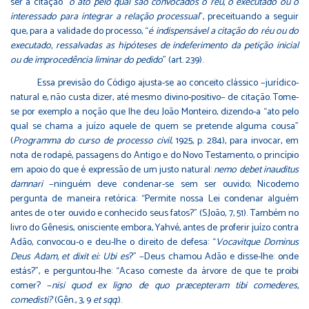
ser a citação “
o ato pelo qual são convocados o réu, o executado ou o
interessado para integrar a relação processual
”, preceituando a seguir
que, para a validade do processo, “
é indispensável a citação do réu ou do
executado, ressalvadas as hipóteses de indeferimento da petição inicial
ou de improcedência liminar do pedido
” (art. 239).
Essa previsão do Código ajusta-se ao conceito clássico −jurídico-
natural e, não custa dizer, até mesmo divino-positivo− de citação. Tome-
se por exemplo a noção que lhe deu João Monteiro, dizendo-a “ato pelo
qual se chama a juízo aquele de quem se pretende alguma cousa”
(
Programma do curso de processo civil
, 1925, p. 284), para invocar, em
nota de rodapé, passagens do Antigo e do Novo Testamento, o princípio
em apoio do que é expressão de um justo natural:
nemo debet inauditus
damnari
−ninguém deve condenar-se sem ser ouvido; Nicodemo
pergunta de maneira retórica: “Permite nossa Lei condenar alguém
antes de o ter ouvido e conhecido seus fatos?” (S.João, 7, 51). Também no
livro do Gênesis, onisciente embora, Yahvé, antes de proferir juízo contra
Adão, convocou-o e deu-lhe o direito de defesa: “
Vocavitque Dominus
Deus Adam, et dixit ei: Ubi es
?” −Deus chamou Adão e disse-lhe: onde
estás?”, e perguntou-lhe: “Acaso comeste da árvore de que te proibi
comer? −
nisi quod ex ligno de quo præcepteram tibi comederes,
comedisti?
(Gên., 3, 9
et sqq.
).