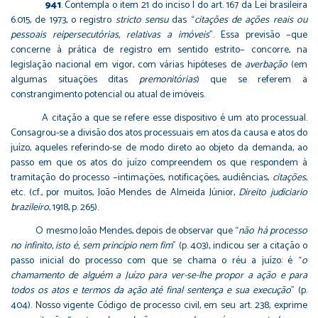
941
. Contempla o item 21 do inciso I do art. 167 da Lei brasileira
6.015, de 1973, o registro
stricto sensu
das “
citações de ações reais ou
pessoais reipersecutórias, relativas a imóveis
”. Essa previsão −que
concerne à prática de registro em sentido estrito− concorre, na
legislação nacional em vigor, com várias hipóteses de
averbação
(em
algumas situações ditas
premonitórias
) que se referem a
constrangimento potencial ou atual de imóveis.
A citação a que se refere esse dispositivo é um ato processual.
Consagrou-se a divisão dos atos processuais em atos da causa e atos do
juízo, aqueles referindo-se de modo direto ao objeto da demanda, ao
passo em que os atos do juízo compreendem os que respondem à
tramitação do processo −intimações, notificações, audiências,
citações
,
etc. (cf., por muitos, João Mendes de Almeida Júnior,
Direito judiciario
brazileiro
, 1918, p. 265).
O mesmo João Mendes, depois de observar que “
não há processo
no infinito, isto é, sem princípio nem fim
” (p. 403), indicou ser a citação o
passo inicial do processo com que se chama o réu a juízo: é “
o
chamamento de alguém a Juízo para ver-se-lhe propor a ação e para
todos os atos e termos da ação até final sentença e sua execução
” (p.
404). Nosso vigente Código de processo civil, em seu art. 238, exprime