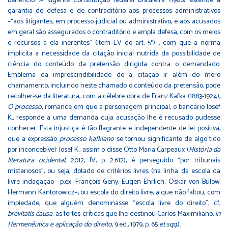
benefício. A vigente Constituição federal brasileira (1988) estende a
garantia de defesa e de contraditório aos processos administrativos
–“aos litigantes, em processo judicial ou administrativo, e aos acusados
em geral são assegurados o contraditório e ampla defesa, com os meios
e recursos a ela inerentes” (item LV do art. 5º)−, com que a norma
implicita a necessidade da citação inicial nutrida da possibilidade de
ciência do conteúdo da pretensão dirigida contra o demandado.
Emblema da imprescindibilidade de a citação ir além do mero
chamamento, incluindo neste chamado o conteúdo da pretensão, pode
recolher-se da literatura, com a célebre obra de Franz Kafka (1883-1924),
O processo
, romance em que a personagem principal, o bancário Josef
K., responde a uma demanda cuja acusação lhe é recusado pudesse
conhecer. Esta injustiça é tão flagrante e independente de lei positiva,
que a expressão
processo kafkiano
se tornou significante de algo tido
por inconcebível: Josef K., assim o disse Otto Maria Carpeaux (
História da
literatura ocidental
, 2012, IV, p. 2.612), é perseguido “por tribunais
misteriosos”, ou seja, dotado de critérios livres (na linha da escola da
livre indagação −p.ex. François Geny, Eugen Ehrlich, Oskar von Bülow,
Hermann Kantorowicz−, ou escola do direito livre, a que não faltou, com
impiedade, que alguém denominasse “escola livre do direito”; cf,
brevitatis causa
, as fortes críticas que lhe destinou Carlos Maximiliano,
in
Hermenêutica e aplicação do direito
, 9.ed., 1979, p. 65
et sqq.
).