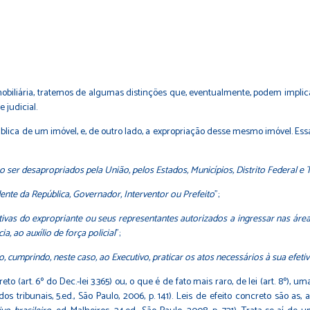
liária, tratemos de algumas distinções que, eventualmente, podem implicar 
 judicial.
ica de um imóvel, e, de outro lado, a expropriação desse mesmo imóvel. Essa 
 ser desapropriados pela União, pelos Estados, Municípios, Distrito Federal e T
dente da República, Governador, Interventor ou Prefeito
";
ativas do expropriante ou seus representantes autorizados a ingressar nas áre
, ao auxílio de força policial
";
, cumprindo, neste caso, ao Executivo, praticar os atos necessários à sua efeti
 (art. 6º do Dec.-lei 3.365) ou, o que é de fato mais raro, de lei (art. 8º), u
 dos tribunais, 5.ed., São Paulo, 2006, p. 141). Leis de efeito concreto são as