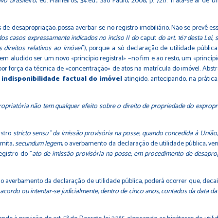
ivo brasileiro
, ed. Malheiros, 34.ed., São Paulo, 2008, p. 721). Trata-se aí d
e desapropriação, possa averbar-se no registro imobiliário. Não se prevê essa a
os casos expressamente indicados no inciso II do
caput
do art. 167 desta Lei
direitos relativos ao imóvel
"), porque a só declaração de utilidade públic
m aludido ser um novo «princípio registral» −no fim e ao resto, um «princípio»
 por força da técnica de «concentração» de atos na matrícula do imóvel. Abs
a
indisponibilidade factual do imóvel
atingido, antecipando, na prática,
ropriatória não tem qualquer efeito sobre o direito de propriedade do exprop
istro
stricto sensu
"
da imissão provisória na posse, quando concedida à União, 
dmita,
secundum legem
, o averbamento da declaração de utilidade pública, ve
registro do "
ato de imissão provisória na posse, em procedimento de desapro
o averbamento da declaração de utilidade pública, poderá ocorrer que, decai
cordo ou intentar-se judicialmente, dentro de cinco anos, contados da data da