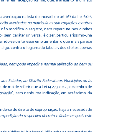
e uma lei em acepção formal, que, entretanto, é um ato
verbação na lista do inciso II do art. 167 da Lei 6.015,
, serão averbadas na matrícula as sub-rogações e outras
a não modifica o registro, nem repercute nos direitos
 sem caráter universal, é dizer, particularíssimo−, há
traindo-se o interesse emolumentar, o que mais parece
 algo, contra o legitimado tabular, dos efeitos apenas
riado, nem pode impedir a normal utilização do bem ou
aos Estados, ao Distrito Federal, aos Municípios ou às
m de molde referir que a Lei 14.273, de 23 dezembro de
priação
", sem nenhuma indicação, em acréscimo, da
ndo-se do direito de expropriação, haja a necessidade
 expedição do respectivo decreto e findos os quais este