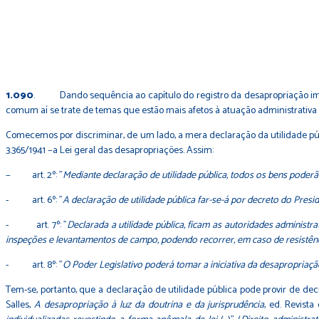
1.090
. Dando sequência ao capítulo do registro da desapropriação imobi
comum aí se trate de temas que estão mais afetos à atuação administrativa e
Comecemos por discriminar, de um lado, a mera declaração da utilidade públ
3.365/1941 −a Lei geral das desapropriações. Assim:
− art. 2º: "
Mediante declaração de utilidade pública, todos os bens poderão
- art. 6º: "
A declaração de utilidade pública far-se-á por decreto do Presi
- art. 7º: "
Declarada a utilidade pública, ficam as autoridades administr
inspeções e levantamentos de campo, podendo recorrer, em caso de resistência
- art. 8º: "
O Poder Legislativo poderá tomar a iniciativa da desapropriação
Tem-se, portanto, que a declaração de utilidade pública pode provir de decreto
Salles,
A desapropriação à luz da doutrina e da jurisprudência
, ed. Revista