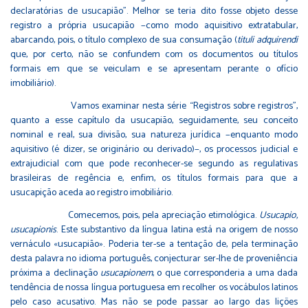
declaratórias de usucapião”. Melhor se teria dito fosse objeto desse
registro a própria usucapião −como modo aquisitivo extratabular,
abarcando, pois, o título complexo de sua consumação (
tituli adquirendi
que, por certo, não se confundem com os documentos ou títulos
formais em que se veiculam e se apresentam perante o ofício
imobiliário).
Vamos examinar nesta série “Registros sobre registros”,
quanto a esse capítulo da usucapião, seguidamente, seu conceito
nominal e real, sua divisão, sua natureza jurídica −enquanto modo
aquisitivo (é dizer, se originário ou derivado)−, os processos judicial e
extrajudicial com que pode reconhecer-se segundo as regulativas
brasileiras de regência e, enfim, os títulos formais para que a
usucapição aceda ao registro imobiliário.
Comecemos, pois, pela apreciação etimológica.
Usucapio,
usucapionis
. Este substantivo da língua latina está na origem de nosso
vernáculo «usucapião». Poderia ter-se a tentação de, pela terminação
desta palavra no idioma português, conjecturar ser-lhe de proveniência
próxima a declinação
usucapionem
, o que corresponderia a uma dada
tendência de nossa língua portuguesa em recolher os vocábulos latinos
pelo caso acusativo. Mas não se pode passar ao largo das lições