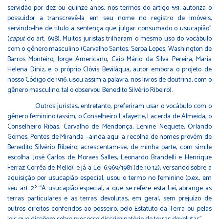
servidão por dez ou quinze anos, nos termos do artigo 551, autoriza o
possuidor a transcrevê-la em seu nome no registro de imóveis,
servindo-lhe de título a sentença que julgar consumado o usucapião”
(
caput
do art. 698). Muitos juristas trilharam o mesmo uso do vocábulo
com o gênero masculino (Carvalho Santos, Serpa Lopes, Washington de
Barros Monteiro, Jorge Americano, Caio Mário da Silva Pereira, Maria
Helena Diniz, e o próprio Clóvis Beviláqua, autor embora o projeto de
nosso Código de 1916, usou assim a palavra, nos livros de doutrina, com o
gênero masculino, tal o observou Benedito Silvério Ribeiro).
Outros juristas, entretanto, preferiram usar o vocábulo com o
gênero feminino (assim, o Conselheiro Lafayette, Lacerda de Almeida, o
Conselheiro Ribas, Carvalho de Mendonça, Lenine Nequete, Orlando
Gomes, Pontes de Miranda −ainda aqui a recolha de nomes provém de
Benedito Silvério Ribeiro; acrescentam-se, de minha parte, com símile
escolha: José Carlos de Moraes Salles, Leonardo Brandelli e Henrique
Ferraz Corrêa de Mello), e já a Lei 6.969/1981 (de 10-12), versando sobre a
aquisição por usucapião especial, usou o termo no feminino (p.ex., em
seu art. 2º “A usucapião especial, a que se refere esta Lei, abrange as
terras particulares e as terras devolutas, em geral, sem prejuízo de
outros direitos conferidos ao posseiro, pelo Estatuto da Terra ou pelas