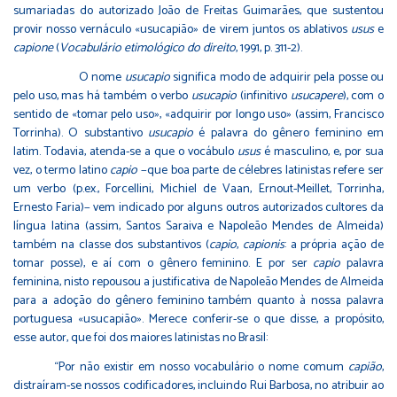
sumariadas do autorizado João de Freitas Guimarães, que sustentou
provir nosso vernáculo «usucapião» de virem juntos os ablativos
usus
e
capione
(
Vocabulário etimológico do direito
, 1991, p. 311-2).
O nome
usucapio
significa modo de adquirir pela posse ou
pelo uso, mas há também o verbo
usucapio
(infinitivo
usucapere
), com o
sentido de «tomar pelo uso», «adquirir por longo uso» (assim, Francisco
Torrinha). O substantivo
usucapio
é palavra do gênero feminino em
latim. Todavia, atenda-se a que o vocábulo
usus
é masculino, e, por sua
vez, o termo latino
capio
−que boa parte de célebres latinistas refere ser
um verbo (p.ex., Forcellini, Michiel de Vaan, Ernout-Meillet, Torrinha,
Ernesto Faria)− vem indicado por alguns outros autorizados cultores da
língua latina (assim, Santos Saraiva e Napoleão Mendes de Almeida)
também na classe dos substantivos (
capio
,
capionis
: a própria ação de
tomar posse), e aí com o gênero feminino. E por ser
capio
palavra
feminina, nisto repousou a justificativa de Napoleão Mendes de Almeida
para a adoção do gênero feminino também quanto à nossa palavra
portuguesa «usucapião». Merece conferir-se o que disse, a propósito,
esse autor, que foi dos maiores latinistas no Brasil:
“Por não existir em nosso vocabulário o nome comum
capião
,
distraíram-se nossos codificadores, incluindo Rui Barbosa, no atribuir ao