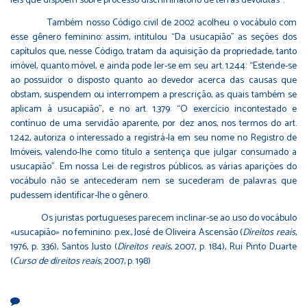
leis que dispõem sobre processo discriminatório de terras devolutas”.
Também nosso Código civil de 2002 acolheu o vocábulo com
esse gênero feminino: assim, intitulou “Da usucapião” as seções dos
capítulos que, nesse Código, tratam da aquisição da propriedade, tanto
imóvel, quanto móvel, e ainda pode ler-se em seu art. 1.244: “Estende-se
ao possuidor o disposto quanto ao devedor acerca das causas que
obstam, suspendem ou interrompem a prescrição, as quais também se
aplicam à usucapião”, e no art. 1.379: “O exercício incontestado e
contínuo de uma servidão aparente, por dez anos, nos termos do art.
1.242, autoriza o interessado a registrá-la em seu nome no Registro de
Imóveis, valendo-lhe como título a sentença que julgar consumado a
usucapião”. Em nossa Lei de registros públicos, as várias aparições do
vocábulo não se antecederam nem se sucederam de palavras que
pudessem identificar-lhe o gênero.
Os juristas portugueses parecem inclinar-se ao uso do vocábulo
«usucapião» no feminino: p.ex., José de Oliveira Ascensão (
Direitos reais
,
1976, p. 336), Santos Justo (
Direitos reais
, 2007, p. 184), Rui Pinto Duarte
(
Curso de direitos reais
, 2007, p. 198)