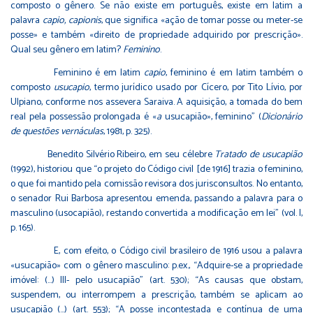
composto o gênero. Se não existe em português, existe em latim a
palavra
capio, capionis
, que significa «ação de tomar posse ou meter-se
posse» e também «direito de propriedade adquirido por prescrição».
Qual seu gênero em latim?
Feminino
.
Feminino é em latim
capio
, feminino é em latim também o
composto
usucapio
, termo jurídico usado por Cícero, por Tito Lívio, por
Ulpiano, conforme nos assevera Saraiva. A aquisição, a tomada do bem
real pela possessão prolongada é «
a
usucapião», feminino” (
Dicionário
de questões vernáculas
, 1981, p. 325).
Benedito Silvério Ribeiro, em seu célebre
Tratado de usucapião
(1992), historiou que “o projeto do Código civil [de 1916] trazia o feminino,
o que foi mantido pela comissão revisora dos jurisconsultos. No entanto,
o senador Rui Barbosa apresentou emenda, passando a palavra para o
masculino (usocapião), restando convertida a modificação em lei” (vol. I,
p. 165).
E, com efeito, o Código civil brasileiro de 1916 usou a palavra
«usucapião» com o gênero masculino: p.ex., “Adquire-se a propriedade
imóvel: (…) III- pelo usucapião” (art. 530); “As causas que obstam,
suspendem, ou interrompem a prescrição, também se aplicam ao
usucapião (…) (art. 553); “A posse incontestada e contínua de uma