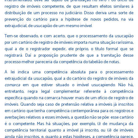
instrumentado, deve ser objeto de prenotação no livro 1 do ofício de
registro de imóveis competente, de que resultam efeitos similares à
distribuição de um processo no judiciário. Disso deriva uma sorte de
prevenção do cartório para a hipótese de novos pedidos, na via
extrajudicial, de usucapião de um mesmo imóvel.
Tem-se observado, e com acerto, que o processamento da usucapião
por um cartório de registro de imóveis importa numa situação raríssima,
qual a de o registrador expedir, ele próprio, o título formal que se
registrará. Daí a proposição prudente de que a tramitação desse
processo melhor pareceria da competência do tabelião de notas..
A lei indica uma competência absoluta para o processamento
extrajudicial da usucapião, qual a do cartório do registro de imóveis da
comarca
em que estiver situado o imóvel usucapiendo. Não há,
entretanto, regra legal complementar referente à competência
específica quando na comarca houver mais de um ofício de registro de
imóveis. Quando seja caso de pretensão relativa a imóveis já inscritos
em cartório que tenha competência contemporânea para os registros e
averbações relativos a esses imóveis, a questão não se põe: esse cartório
é o competente. Mas há situações, por exemplo, (
i
) de mudança da
competência territorial quanto a imóvel já inscrito, ou (
ii
) de imóveis
ainda não inscritos, e, quanto a estas hipóteses, a competência parece,