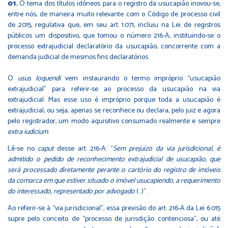
O tema dos títulos idôneos para o registro da usucapião inovou-se,
entre nós, de maneira muito relevante com o Código de processo civil
de 2015, regulativa que, em seu art. 1.071, incluiu na Lei de registros
públicos um dispositivo, que tomou o número 216-A, instituindo-se o
processo extrajudicial declaratório da usucapião, concorrente com a
demanda judicial de mesmos fins declaratórios.
O
usus loquendi
vem instaurando o termo impróprio “usucapião
extrajudicial” para referir-se ao processo da usucapião na via
extrajudicial. Mas esse uso é impróprio porque toda a usucapião é
extrajudicial, ou seja, apenas se reconhece ou declara, pelo juiz e agora
pelo registrador, um modo aquisitivo consumado realmente e sempre
extra iudicium
.
Lê-se no
caput
desse art. 216-A: “
Sem prejuízo da via jurisdicional, é
admitido o pedido de reconhecimento extrajudicial de usucapião, que
será processado diretamente perante o cartório do registro de imóveis
da comarca em que estiver situado o imóvel usucapiendo, a requerimento
do interessado, representado por advogado
(…)”.
Ao referir-se à “via jurisdicional”, essa previsão do art. 216-A da Lei 6.015
supre pelo conceito de “processo de jurisdição contenciosa”, ou até