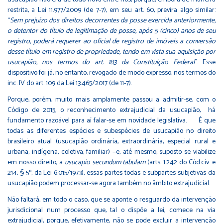
restrita, a Lei 11.977/2009 (de 7-7), em seu art. 60, previra algo similar:
“
Sem prejuízo dos direitos decorrentes da posse exercida anteriormente,
o detentor do título de legitimação de posse, após 5 (cinco) anos de seu
registro, poderá requerer ao oficial de registro de imóveis a conversão
desse título em registro de propriedade, tendo em vista sua aquisição por
usucapião, nos termos do art. 183 da Constituição Federal
”. Esse
dispositivo foi já, no entanto, revogado de modo expresso, nos termos do
inc. IV do art. 109 da Lei 13.465/2017 (de 11-7).
Porque, porém, muito mais amplamente passou a admitir-se, com o
Código de 2015, o reconhecimento extrajudicial da usucapião, há
fundamento razoável para aí falar-se em novidade legislativa. É que
todas as diferentes espécies e subespécies de usucapião no direito
brasileiro atual (usucapião ordinária, extraordinária, especial rural e
urbana, indígena, coletiva, familiar) −e, até mesmo, suposto se viabilize
em nosso direito, a
usucapio secundum tabulam
(arts. 1.242 do Cód.civ. e
214, § 5º, da Lei 6.015/1973), essas partes todas e subpartes subjetivas da
usucapião podem processar-se agora também no âmbito extrajudicial.
Não faltará, em todo o caso, que se aponte o resguardo da intervenção
jurisdicional num processo que, tal o dispõe a lei, comece na via
extrajudicial, porque, efetivamente, não se pode excluir a intervenção