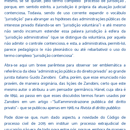
mesmo, se se quiser, pelo termo complexo “processo de jurisdição”,
porque, em sentido estrito, a jurisdição é própria da atuação judicial
contenciosa, Todavia, sendo de uso corrente expandir o vocábulo
“jurisdição” para abranger as hipóteses das administrações públicas de
interesse privado (falando-se em “jurisdição voluntária”) e até mesmo
não sendo incomum estender essa palavra jurisdição à esfera da
“jurisdição administrativa” (que se distingue da voluntária, por aquela
não admitir o controle contencioso, e esta, a administrativa, permiti-lo),
parece pedagógico (e não pleonástico ou até rebarbativo) o uso do
termo complexo “jurisdição contenciosa”.
Abra-se aqui um breve parêntese para observar ser emblemática a
referência da ideia “administração pública do direito privado” ao grande
jurista italiano Guido Zanobini. Calha, porém, que esse enunciado não
provém, de maneira originária, das lições de Zanobini, certo que este
mesmo autor o atribuiu a um pensador germânico, Hänel, cuja obra é
de 1892, ao passo em que esses discutidos termos foram usados por
Zanobini em um artigo −“Sull’amministrazione pubblica del diritto
privato”− que se publicou apenas em 1918, na
Rivista di diritto pubblico
.
Pode dizer-se que, num dado aspecto, a novidade do Código de
processo civil de 2015 em instituir um processo extrajudicial de
usucapião não era de todo nova entre nós, porque, embora de maneira