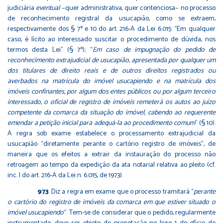
judiciária
eventual
−quer administrativa, quer contenciosa− no processo
de reconhecimento registral da usucapião, como se extraem,
respectivamente dos § 7º e 10 do art. 216-A da Lei 6.015: “Em qualquer
caso, é lícito ao interessado suscitar o procedimento de dúvida, nos
termos desta Lei” (§ 7º); “
Em caso de impugnação do pedido de
reconhecimento extrajudicial de usucapião, apresentada por qualquer um
dos titulares de direito reais e de outros direitos registrados ou
averbados na matrícula do imóvel usucapiendo e na matrícula dos
imóveis confinantes, por algum dos entes públicos ou por algum terceiro
interessado, o oficial de registro de imóveis remeterá os autos ao juízo
competente da comarca da situação do imóvel, cabendo ao requerente
emendar a petição inicial para adequá-la ao procedimento comum
” (§ 10).
A regra sob exame estabelece o processamento extrajudicial da
usucapião “diretamente perante o cartório registro de imóveis”, de
maneira que os efeitos a extrair da instauração do processo não
retroagem ao tempo da expedição da ata notarial relativa ao pleito (cf.
inc. I do art. 216-A da Lei n. 6.015, de 1973).
973
. Diz a regra em exame que o processo tramitará “
perante
o cartório do registro de imóveis da comarca em que estiver situado o
imóvel usucapiendo
“. Tem-se de considerar que o pedido, regularmente