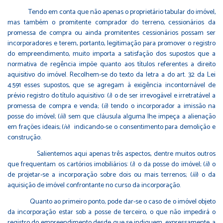
Tendo em conta que não apenas o proprietário tabular do imóvel,
mas também o promitente comprador do terreno, cessionários da
promessa de compra ou ainda promitentes cessionários possam ser
incorporadores e terem, portanto, legitimação para promover o registro
do empreendimento, muito importa a satisfação dos supostos que a
normativa de regência impõe quanto aos títulos referentes a direito
aquisitivo do imóvel. Recolhem-se do texto da letra a do art. 32 da Lei
4.591 esses supostos, que se agregam à exigência incontornável de
prévio registro do título aquisitivo: (
i
) o de ser irrevogável e irretratável a
promessa de compra e venda; (
ii
) tendo o incorporador a imissão na
posse do imóvel; (
iii
) sem que cláusula alguma lhe impeça a alienação
em frações ideais; (
iv
) indicando-se o consentimento para demolição e
construção.
Salientemos aqui apenas três aspectos, dentre muitos outros
que frequentam os cartórios imobiliários: (
i
) o da posse do imóvel; (
ii
) o
de projetar-se a incorporação sobre dois ou mais terrenos; (
iii
) o da
aquisição de imóvel confrontante no curso da incorporação.
Quanto ao primeiro ponto, pode dar-se o caso de o imóvel objeto
da incorporação estar sob a posse de terceiro, o que não impedirá o
registro do empreendimento desde que se indiquem, expressamente, a