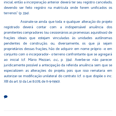
inicial, então a incorporação anterior deverá ter seu registro cancelado,
devendo ser feito registro na matrícula onde forem unificados os
terrenos” (p. 334).
Assinale-se ainda que toda e qualquer alteração do projeto
registrado deverá contar com a indispensável anuência dos
promitentes compradores (ou cessionários as promessas aquisitivas) de
frações ideais que estejam vinculadas às unidades autônomas
pendentes de construção; ou, diversamente, os que já sejam
proprietários dessas frações, hão de adquirir em nome próprio –e em
conjunto com o incorporador– o terreno confrontante que se agregará
ao inicial (cf. Mário Mezzari,
o.c.
, p. 334). Averbe-se não parecer
juridicamente possível a antecipação da referida anuência sem que se
especializem as alterações do projeto, pois que isso remataria em
autorizar-se modificação unilateral do contrato (cf. o que dispõe o inc.
XIII do art. 51 da Lei 8.078, de 11-9-1990).