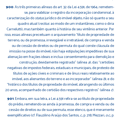
900
. As três primeiras alíneas do art. 32 da Lei 4.591, de 1964, remetem-
se, para viabilizar o registro da incorporação condominial, à
caracterização do
status
jurídico do imóvel objeto, não só quanto a seu
quadro atual (
rectius
: ao modo de um instantâneo, como o diria
Carnelutti), mas também quanto à história de seu vintênio anterior. Por
isso, essas alíneas preceituam o arquivamento “título de propriedade de
terreno, ou de promessa, irrevogável e irretratável, de compra e venda
ou de cessão de direitos ou de permuta do qual conste cláusula de
imissão na posse do imóvel, não haja estipulações impeditivas de sua
alienação em frações ideais e inclua consentimento para demolição e
construção, devidamente registrado” (alínea
a
); das “certidões
negativas de impostos federais, estaduais e municipais, de protesto de
títulos de ações cíveis e criminais e de ônus reais relativamente ao
imóvel, aos alienantes do terreno e ao incorporador” (alínea
b
); e do
“histórico dos títulos de propriedade do imóvel, abrangendo os últimos
20 anos, acompanhado de certidão dos respectivos registros” (alínea
c
).
901
. Embora, em sua letra, a Lei 4.591 refira-se ao título de propriedade
do prédio, remetendo-se ainda à promessa, de compra e venda ou de
cessão de direitos ou de sua permuta, esse elenco, que é meramente
exemplificativo (cf. Flauzilino Araújo dos Santos,
c.
, p. 218; Mezzari,
o.c.
, p.