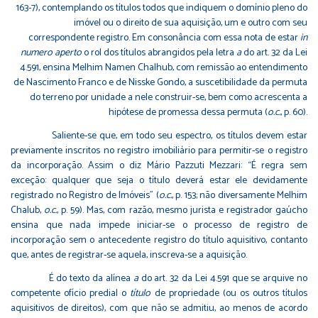
163-7), contemplando os títulos todos que indiquem o domínio pleno do
imóvel ou o direito de sua aquisição, um e outro com seu
correspondente registro. Em consonância com essa nota de estar
in
numero aperto
o rol dos títulos abrangidos pela letra
a
do art. 32 da Lei
4.591, ensina Melhim Namen Chalhub, com remissão ao entendimento
de Nascimento Franco e de Nisske Gondo, a suscetibilidade da permuta
do terreno por unidade a nele construir-se, bem como acrescenta a
hipótese de promessa dessa permuta (
o.c.
, p. 60).
Saliente-se que, em todo seu espectro, os títulos devem estar
previamente inscritos no registro imobiliário para permitir-se o registro
da incorporação. Assim o diz Mário Pazzuti Mezzari: “É regra sem
exceção: qualquer que seja o título deverá estar ele devidamente
registrado no Registro de Imóveis” (
o.c.
, p. 153; não diversamente Melhim
Chalub,
o.c.
, p. 59). Mas, com razão, mesmo jurista e registrador gaúcho
ensina que nada impede iniciar-se o processo de registro de
incorporação sem o antecedente registro do título aquisitivo, contanto
que, antes de registrar-se aquela, inscreva-se a aquisição.
É do texto da alínea
a
do art. 32 da Lei 4.591 que se arquive no
competente ofício predial o
título
de propriedade (ou os outros títulos
aquisitivos de direitos), com que não se admitiu, ao menos de acordo