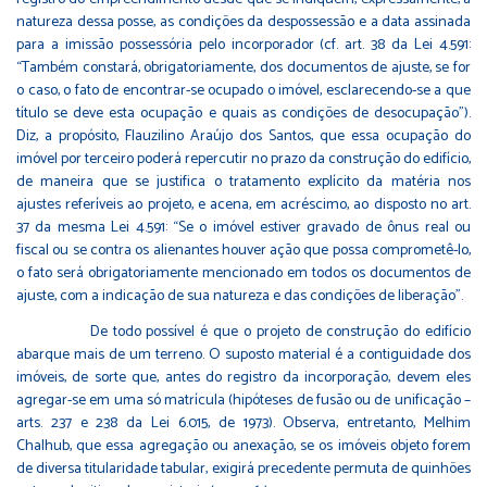
natureza dessa posse, as condições da despossessão e a data assinada
para a imissão possessória pelo incorporador (cf. art. 38 da Lei 4.591:
“Também constará, obrigatoriamente, dos documentos de ajuste, se for
o caso, o fato de encontrar-se ocupado o imóvel, esclarecendo-se a que
título se deve esta ocupação e quais as condições de desocupação”).
Diz, a propósito, Flauzilino Araújo dos Santos, que essa ocupação do
imóvel por terceiro poderá repercutir no prazo da construção do edifício,
de maneira que se justifica o tratamento explícito da matéria nos
ajustes referíveis ao projeto, e acena, em acréscimo, ao disposto no art.
37 da mesma Lei 4.591: “Se o imóvel estiver gravado de ônus real ou
fiscal ou se contra os alienantes houver ação que possa comprometê-lo,
o fato será obrigatoriamente mencionado em todos os documentos de
ajuste, com a indicação de sua natureza e das condições de liberação”.
De todo possível é que o projeto de construção do edifício
abarque mais de um terreno. O suposto material é a contiguidade dos
imóveis, de sorte que, antes do registro da incorporação, devem eles
agregar-se em uma só matrícula (hipóteses de fusão ou de unificação –
arts. 237 e 238 da Lei 6.015, de 1973). Observa, entretanto, Melhim
Chalhub, que essa agregação ou anexação, se os imóveis objeto forem
de diversa titularidade tabular, exigirá precedente permuta de quinhões