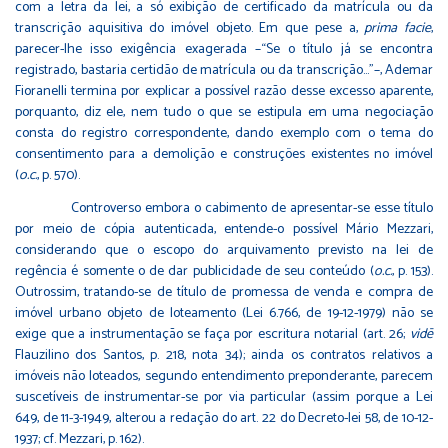
com a letra da lei, a só exibição de certificado da matrícula ou da
transcrição aquisitiva do imóvel objeto. Em que pese a,
prima facie
,
parecer-lhe isso exigência exagerada –“Se o título já se encontra
registrado, bastaria certidão de matrícula ou da transcrição…”–, Ademar
Fioranelli termina por explicar a possível razão desse excesso aparente,
porquanto, diz ele, nem tudo o que se estipula em uma negociação
consta do registro correspondente, dando exemplo com o tema do
consentimento para a demolição e construções existentes no imóvel
(
o.c.
, p. 570).
Controverso embora o cabimento de apresentar-se esse título
por meio de cópia autenticada, entende-o possível Mário Mezzari,
considerando que o escopo do arquivamento previsto na lei de
regência é somente o de dar publicidade de seu conteúdo (
o.c.
, p. 153).
Outrossim, tratando-se de título de promessa de venda e compra de
imóvel urbano objeto de loteamento (Lei 6.766, de 19-12-1979) não se
exige que a instrumentação se faça por escritura notarial (art. 26;
vid
ē
Flauzilino dos Santos, p. 218, nota 34); ainda os contratos relativos a
imóveis não loteados, segundo entendimento preponderante, parecem
suscetíveis de instrumentar-se por via particular (assim porque a Lei
649, de 11-3-1949, alterou a redação do art. 22 do Decreto-lei 58, de 10-12-
1937; cf. Mezzari, p. 162).