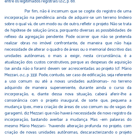
entre os legitimados registrais (
o.c.
, p. 61).
Por fim, não é incomum que se cogite do registro de uma
incorporação na pendência ainda de adquirir-se um terreno lindeiro
sobre o qual vá, de um modo ou de outro, refletir o projeto. Não se trata
de hipótese de solução única, porquanto diversas as possibilidades de
reflexo da agregação pendente. Pode ocorrer que não se pretenda
realizar obras no imóvel confrontante, de maneira que não haja
necessidade de alterar o quadro de áreas ou o memorial descritivo das
unidades autônomas; o mais a exigir, nesta circunstância, é a
atualização dos custos construtivos, porque as despesas de aquisição
(se ainda não o foram) devem ser acrescentadas ao projeto (cf. Mário
Mezzari,
o.c.
, p. 333). Pode, contudo, ser caso de edificação, seja referente
a uso comum ou até a novas unidades autônomas– no terreno
adquirido de maneira superveniente, durante ainda o curso da
incorporação, e, diante dessa nova situação, caberá aferir-lhe a
consonância com o projeto inaugural, de sorte que, pequena a
mudança (p.ex., mera criação de áreas de uso comum ou de vagas de
garagem), diz Mezzari que não haverá necessidade de novo registro da
incorporação, bastando averbar a mudança. Mas –em palavras do
mesmo Mário Mezzari– “havendo alteração profunda no projeto, com
criação de novas unidades autônomas, descaracterizando o projeto