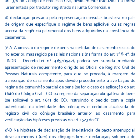
art. 376 do Código de Processo Civil, devidamente traduzida na forma
juramentada por tradutor registrado na Junta Comercial; e
d) declaração prestada pela representação consular brasileira no país
de origem que especifique o regime de bens aplicável ou as regras
acerca da regência patrimonial dos bens adquiridos na constância do
casamento.
3º-A. A omissão do regime de bens na certidão de casamento realizado
no exterior, mas regido pelas leis nacionais (na forma do art. 7º § 4º, da
LINDB – Decreto-Lei nº 4.657/1942), poderá ser suprida mediante
apresentação de requerimento dirigido ao Oficial de Registro Civil de
Pessoas Naturais competente, para que se proceda, à margem da
transcrição de casamento, após devido procedimento, a averbação do
regime de comunhão parcial de bens (se for o caso da aplicação do art.
1.640 do Código Civil - CC) ou regime da separação obrigatória de bens
(se aplicável o art. 1.641 do CC), instruindo o pedido com a cópia
autenticada da identidade dos cônjuges e certidão atualizada de
registro civil do cônjuge brasileiro anterior ao casamento, para
verificação das hipóteses previstas no art. 1.523 do CC.
3º-B. Na hipótese de declaração de inexistência de pacto antenupcial,
deve ao menos 1 (um) dos cônjuges firmar declaração, sob pena de