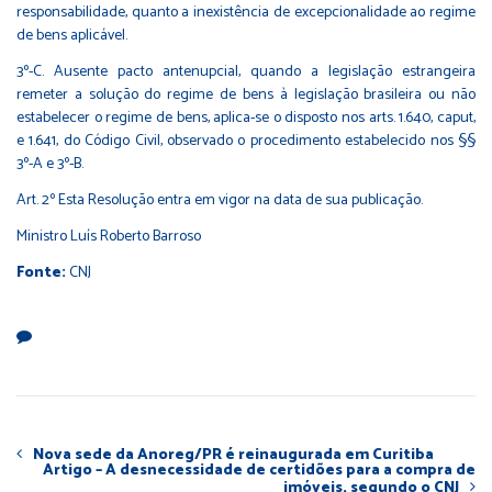
responsabilidade, quanto a inexistência de excepcionalidade ao regime
de bens aplicável.
3º-C. Ausente pacto antenupcial, quando a legislação estrangeira
remeter a solução do regime de bens à legislação brasileira ou não
estabelecer o regime de bens, aplica-se o disposto nos arts. 1.640, caput,
e 1.641, do Código Civil, observado o procedimento estabelecido nos §§
3º-A e 3º-B.
Art. 2º Esta Resolução entra em vigor na data de sua publicação.
Ministro Luís Roberto Barroso
Fonte:
CNJ
Nova sede da Anoreg/PR é reinaugurada em Curitiba
Artigo – A desnecessidade de certidões para a compra de
imóveis, segundo o CNJ