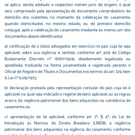
se aplica, sendo adotado o respectivo nomen juris de origem, o qual
será comprovado pela apresentação de documento comprobatório do
domicílio dos nubentes, no momento da celebração do casamento,
quando domiciliados no mesmo estado, ou do primeiro domicílio
conjugal, após a celebração do casamento mediante ao menos um dos
documentos abaixo identificados:
a) certificação de 2 (dois) advogados em exercício no país cuja lei seja
aplicável, sobre sua vigência e sentido, conforme art. 409 do Código
Bustamante (Decreto nº 18.871/1929), devidamente legalizada ou
apostilada, traduzida na forma juramentada e registrada perante o
Oficial de Registro de Títulos e Documentos nos termos do art. 129, item
6, Lei nº 6.015/1973;
b) declaração prestada pela representação consular do país cuja lei é
aplicável, na qual seja indicado o regime de bens aplicável, ou as regras
acerca da regência patrimonial dos bens adquiridos na constância do
casamento; ou
c) apresentação da lei aplicável, conforme art. 7º, § 4º, da Lei de
Introdução às Normas do Direito Brasileiro (LINDB), à regência
patrimonial dos bens adquiridos na vigência do casamento, conforme