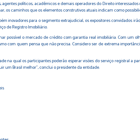
 agentes políticos, acadêmicos e demais operadores do Direito interessados n
nar, os caminhos que os elementos construtivos atuais indicam como possibili
ém inovadores para o segmento extrajudicial, os expositores convidados irã
ço de Registro Imobiliário.
nar possível o mercado de crédito com garantia real imobiliária. Com um olh
smo com quem pensa que não precisa. Considero ser de extrema importância t
 na qual os participantes poderão esperar visões do serviço registral a part
ir um Brasil melhor”, conclui o presidente da entidade.
eis
ntes;