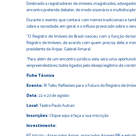
Destinado a registradores de imóveis, magistrados, advogados,
encontro pretende debater, de modo visionário e multidiscipli
Durante o evento, que contará com nomes tradicionais e tamb
sobre a sociedade, em geral, e o influxo provocado sobre o servi
“O Registro de Imóveis do Brasil nasceu com a função de tor
Registro de Imóveis, de acordo com quem precisa dele, e me
presidente da Aripar, Gabriel Amaral.
“Para além de um encontro jurídico, esta será uma oportunidade
empreendedores, todos ligados pelo desejo legítimo de constru
Ficha Técnica
Evento:
RI Talks: Reflexões para o Futuro do Registro de Imóv
Data:
22 e 23 de agosto
Local:
Teatro Paulo Autran
Inscrições:
Clique aqui e faça a sua inscrição
Investimento:
R$ 100,00 – Associados Aripar, associados Anoreg/PR e estuda