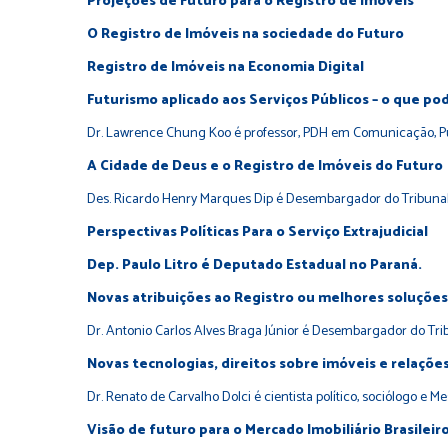
Projeções de Futuro para o Registro de Imóveis
O Registro de Imóveis na sociedade do Futuro
Registro de Imóveis na Economia Digital
Futurismo aplicado aos Serviços Públicos – o que p
Dr. Lawrence Chung Koo é professor, PDH em Comunicação, Pub
A Cidade de Deus e o Registro de Imóveis do Futuro
Des. Ricardo Henry Marques Dip é Desembargador do Tribunal 
Perspectivas Políticas Para o Serviço Extrajudicial
Dep. Paulo Litro é Deputado Estadual no Paraná.
Novas atribuições ao Registro ou melhores soluçõe
Dr. Antonio Carlos Alves Braga Júnior é Desembargador do Trib
Novas tecnologias, direitos sobre imóveis e relaçõe
Dr. Renato de Carvalho Dolci é cientista político, sociólogo e 
Visão de futuro para o Mercado Imobiliário Brasileir