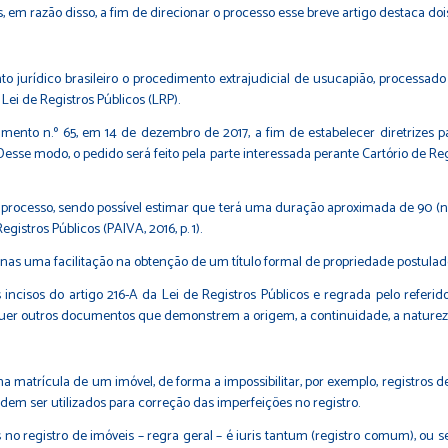
 em razão disso, a fim de direcionar o processo esse breve artigo destaca doi
 jurídico brasileiro o procedimento extrajudicial de usucapião, processado
Lei de Registros Públicos (LRP).
vimento n.º 65, em 14 de dezembro de 2017, a fim de estabelecer diretrizes 
. Desse modo, o pedido será feito pela parte interessada perante Cartório de
processo, sendo possível estimar que terá uma duração aproximada de 90 (no
gistros Públicos (PAIVA, 2016, p. 1).
apenas uma facilitação na obtenção de um título formal de propriedade postul
isos do artigo 216-A da Lei de Registros Públicos e regrada pelo referido P
aisquer outros documentos que demonstrem a origem, a continuidade, a naturez
 matrícula de um imóvel, de forma a impossibilitar, por exemplo, registros d
em ser utilizados para correção das imperfeições no registro.
 no registro de imóveis – regra geral – é iuris tantum (registro comum), ou se