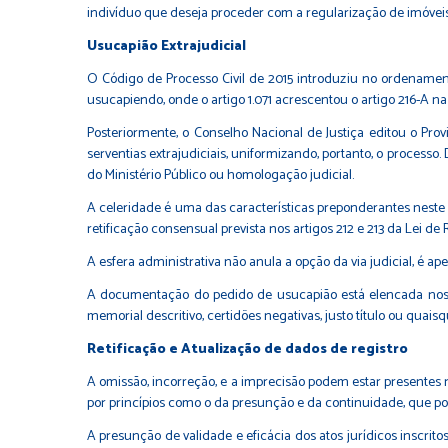
indivíduo que deseja proceder com a regularização de imóveis,
Usucapião Extrajudicial
O Código de Processo Civil de 2015 introduziu no ordenamento
usucapiendo, onde o artigo 1.071 acrescentou o artigo 216-A na 
Posteriormente, o Conselho Nacional de Justiça editou o Pro
serventias extrajudiciais, uniformizando, portanto, o processo
do Ministério Público ou homologação judicial.
A celeridade é uma das características preponderantes neste 
retificação consensual prevista nos artigos 212 e 213 da Lei de Re
A esfera administrativa não anula a opção da via judicial, é 
A documentação do pedido de usucapião está elencada nos inc
memorial descritivo, certidões negativas, justo título ou qu
Retificação e Atualização de dados de registro
A omissão, incorreção, e a imprecisão podem estar presentes na
por princípios como o da presunção e da continuidade, que pod
A presunção de validade e eficácia dos atos jurídicos inscritos