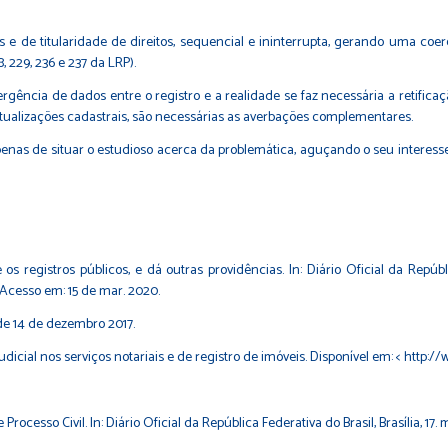
 e de titularidade de direitos, sequencial e ininterrupta, gerando uma coerê
, 229, 236 e 237 da LRP).
ergência de dados entre o registro e a realidade se faz necessária a retific
atualizações cadastrais, são necessárias as averbações complementares.
enas de situar o estudioso acerca da problemática, aguçando o seu interess
 registros públicos, e dá outras providências. In: Diário Oficial da República
 Acesso em: 15 de mar. 2020.
e 14 de dezembro 2017.
icial nos serviços notariais e de registro de imóveis. Disponível em: < http:/
Processo Civil. In: Diário Oficial da República Federativa do Brasil, Brasília, 17.