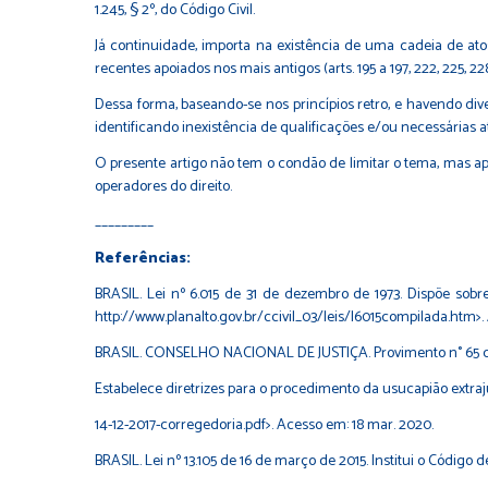
1.245, § 2º, do Código Civil.
Já continuidade, importa na existência de uma cadeia de atos
recentes apoiados nos mais antigos (arts. 195 a 197, 222, 225, 228
Dessa forma, baseando-se nos princípios retro, e havendo div
identificando inexistência de qualificações e/ou necessárias 
O presente artigo não tem o condão de limitar o tema, mas ap
operadores do direito.
_________
Referências:
BRASIL. Lei nº 6.015 de 31 de dezembro de 1973. Dispõe sobre os
http://www.planalto.gov.br/ccivil_03/leis/l6015compilada.htm>.
BRASIL. CONSELHO NACIONAL DE JUSTIÇA. Provimento n° 65 d
Estabelece diretrizes para o procedimento da usucapião extrajud
14-12-2017-corregedoria.pdf>. Acesso em: 18 mar. 2020.
BRASIL. Lei nº 13.105 de 16 de março de 2015. Institui o Código de 