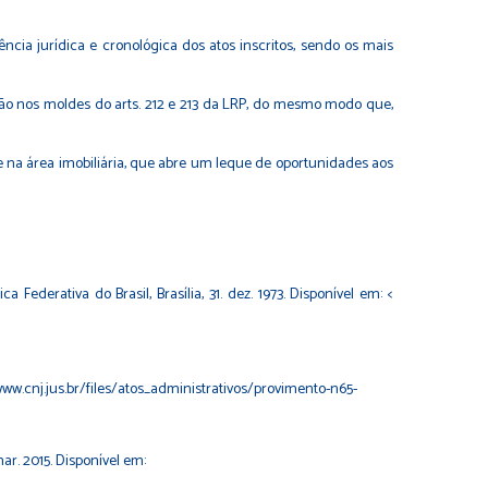
ncia jurídica e cronológica dos atos inscritos, sendo os mais
ação nos moldes do arts. 212 e 213 da LRP, do mesmo modo que,
e na área imobiliária, que abre um leque de oportunidades aos
 Federativa do Brasil, Brasília, 31. dez. 1973. Disponível em: <
/www.cnj.jus.br/files/atos_administrativos/provimento-n65-
 mar. 2015. Disponível em: