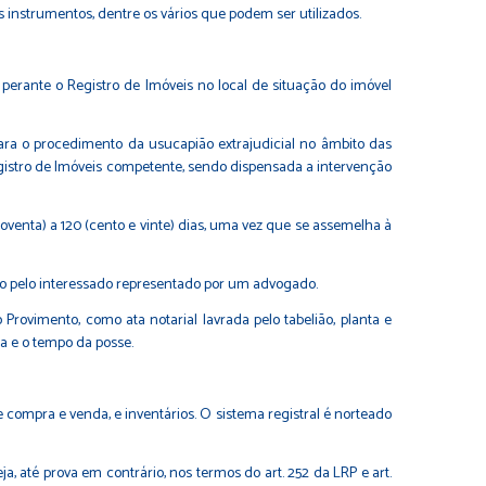
s instrumentos, dentre os vários que podem ser utilizados.
 perante o Registro de Imóveis no local de situação do imóvel
para o procedimento da usucapião extrajudicial no âmbito das
 Registro de Imóveis competente, sendo dispensada a intervenção
venta) a 120 (cento e vinte) dias, uma vez que se assemelha à
ado pelo interessado representado por um advogado.
rovimento, como ata notarial lavrada pelo tabelião, planta e
a e o tempo da posse.
e compra e venda, e inventários. O sistema registral é norteado
ja, até prova em contrário, nos termos do art. 252 da LRP e art.