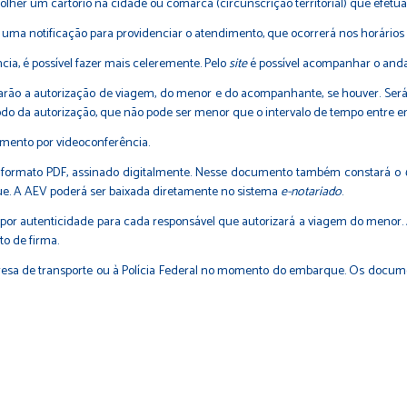
olher um cartório na cidade ou comarca (circunscrição territorial) que efet
o uma notificação para providenciar o atendimento, que ocorrerá nos horários 
ia, é possível fazer mais celeremente. Pelo
site
é possível acompanhar o anda
arão a autorização de viagem, do menor e do acompanhante, se houver. Será 
do da autorização, que não pode ser menor que o intervalo de tempo entre e
mento por videoconferência.
no formato PDF, assinado digitalmente. Nesse documento também constará o
e. A AEV poderá ser baixada diretamente no sistema
e-notariado
.
por autenticidade para cada responsável que autorizará a viagem do menor. 
o de firma.
presa de transporte ou à Polícia Federal no momento do embarque. Os docu