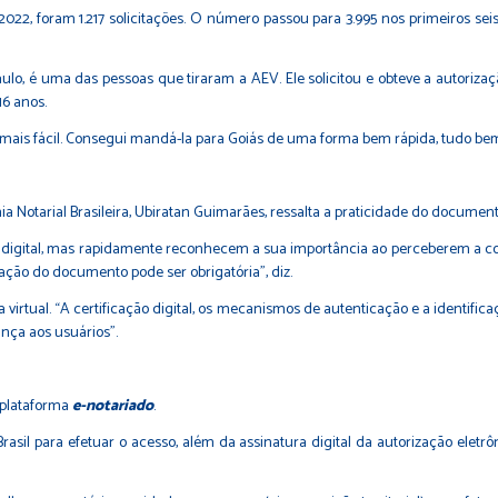
2022, foram 1.217 solicitações. O número passou para 3.995 nos primeiros se
o, é uma das pessoas que tiraram a AEV. Ele solicitou e obteve a autorização 
16 anos.
mais fácil. Consegui mandá-la para Goiás de uma forma bem rápida, tudo bem m
a Notarial Brasileira, Ubiratan Guimarães, ressalta a praticidade do documento
 digital, mas rapidamente reconhecem a sua importância ao perceberem a con
ação do documento pode ser obrigatória”, diz.
irtual. “A certificação digital, os mecanismos de autenticação e a identific
nça aos usuários”.
a plataforma
e-notariado
.
Brasil para efetuar o acesso, além da assinatura digital da autorização eletr