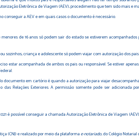
problema é que muitos pais e responsáveis alegam não ter tempo sobrando par
utorização Eletrônica de Viagem (AEV), procedimento que tem sido mais e ma
o conseguir a AEV e em quais casos o documento é necessário.
 menores de 16 anos só podem sair do estado se estiverem acompanhados p
 sozinhos, criança e adolescente só podem viajar com autorização dos pais
preciso estar acompanhada de ambos os pais ou responsável. Se estiver apena
ederal.
o documento em cartório é quando a autorização para viajar desacompanha
io das Relações Exteriores. A permissão somente pode ser adicionada p
 2021 é possível conseguir a chamada Autorização Eletrônica de Viagem (AEV),
ça (CNJ) e realizado por meio da plataforma
e-notariado
, do Colégio Notarial