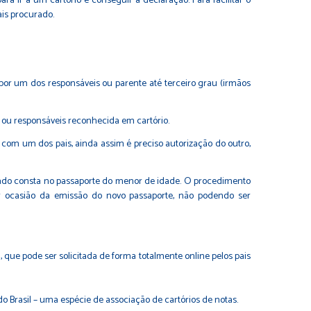
a ir a um cartório e conseguir a declaração. Para facilitar o
is procurado.
or um dos responsáveis ou parente até terceiro grau (irmãos
 ou responsáveis reconhecida em cartório.
s com um dos pais, ainda assim é preciso autorização do outro,
do consta no passaporte do menor de idade. O procedimento
or ocasião da emissão do novo passaporte, não podendo ser
 que pode ser solicitada de forma totalmente online pelos pais
 do Brasil – uma espécie de associação de cartórios de notas.