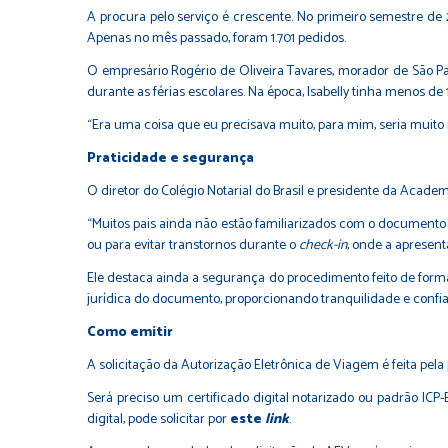
A procura pelo serviço é crescente. No primeiro semestre de 
Apenas no mês passado, foram 1.701 pedidos.
O empresário Rogério de Oliveira Tavares, morador de São Paul
durante as férias escolares. Na época, Isabelly tinha menos de 
“Era uma coisa que eu precisava muito, para mim, seria muito 
Praticidade e segurança
O diretor do Colégio Notarial do Brasil e presidente da Academi
“Muitos pais ainda não estão familiarizados com o documento
ou para evitar transtornos durante o
check-in
, onde a apresent
Ele destaca ainda a segurança do procedimento feito de forma v
jurídica do documento, proporcionando tranquilidade e confia
Como emitir
A solicitação da Autorização Eletrônica de Viagem é feita pel
Será preciso um certificado digital notarizado ou padrão ICP-
digital, pode solicitar por
este
link
.