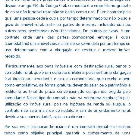
dispõe o artigo 579 do Código Civil, comodato é o empréstimo gratuito
de coisa não fungível (que não se gasta com o uso). É um contrato pelo
qual uma pessoa cede à outra, por tempo determinado ou não, o uso e
gozo de imóvel rural, parte ou partes do mesmo, incluindo, ou não,
outros bens, benfeitorias e/ou facilidades. Em outras palavras, é um
contrato onde uma das partes (comodante) entrega à outra
(comodatário) um imóvel coisa, a fim de se servir dela por um tempo ou
uso determinado, com a obrigação de restituir o mesmo imóvel
recebido.
“Particularmente, aos bens imóveis e com destinação rural, temos o
comodato rural, que é um contrato unilateral, pois nenhuma obrigação
é atribuída ao comodante, e sim, ao comodatário, que recebe o bem
como empréstimo, de forma gratuita, devendo zelar pelo patrimônio e
restituí-lo ao final do prazo convencionado ou quando exigida pelo
comodante. Nesse tipo de contrato, não há nenhuma retribuição pela
utilização do imóvel rural, pois na hipótese de renda ou aluguel, o
contrato não será mais de comodato, e sim de arrendamento rural,
devido a sua onerosidade”, explicou a diretora.
Por sua vez a alienação fiduciária é um contrato formal e acessório,
tendo como objetivo principal garantir o cumprimento de uma