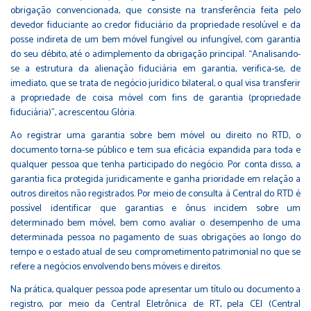
obrigação convencionada, que consiste na transferência feita pelo
devedor fiduciante ao credor fiduciário da propriedade resolúvel e da
posse indireta de um bem móvel fungível ou infungível, com garantia
do seu débito, até o adimplemento da obrigação principal. “Analisando-
se a estrutura da alienação fiduciária em garantia, verifica-se, de
imediato, que se trata de negócio jurídico bilateral, o qual visa transferir
a propriedade de coisa móvel com fins de garantia (propriedade
fiduciária)”, acrescentou Glória.
Ao registrar uma garantia sobre bem móvel ou direito no RTD, o
documento torna-se público e tem sua eficácia expandida para toda e
qualquer pessoa que tenha participado do negócio. Por conta disso, a
garantia fica protegida juridicamente e ganha prioridade em relação a
outros direitos não registrados. Por meio de consulta à Central do RTD é
possível identificar que garantias e ônus incidem sobre um
determinado bem móvel, bem como avaliar o desempenho de uma
determinada pessoa no pagamento de suas obrigações ao longo do
tempo e o estado atual de seu comprometimento patrimonial no que se
refere a negócios envolvendo bens móveis e direitos.
Na prática, qualquer pessoa pode apresentar um título ou documento a
registro, por meio da Central Eletrônica de RT, pela CEI (Central