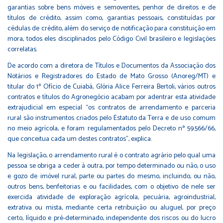
garantias sobre bens móveis e semoventes, penhor de direitos e de
títulos de crédito, assim como, garantias pessoais, constituídas por
cédulas de crédito, além do serviço de notificação para constituição em
mora, todos eles disciplinados pelo Código Civil brasileiro e legislações
correlatas.
De acordo com a diretora de Títulos e Documentos da Associação dos
Notários e Registradores do Estado de Mato Grosso (Anoreg/MT) e
titular do 1º Ofício de Cuiabá, Glória Alice Ferreira Bertoli, vários outros
contratos e títulos do Agronegócio acabam por adentrar esta atividade
extrajudicial em especial “os contratos de arrendamento e parceria
rural são instrumentos criados pelo Estatuto da Terra e de uso comum
no meio agrícola, e foram regulamentados pelo Decreto nº 59.566/66,
que conceitua cada um destes contratos”, explica.
Na legislação, o arrendamento rural é o contrato agrário pelo qual uma
pessoa se obriga a ceder à outra, por tempo determinado ou não, o uso
e gozo de imóvel rural, parte ou partes do mesmo, incluindo, ou não,
outros bens, benfeitorias e ou facilidades, com o objetivo de nele ser
exercida atividade de exploração agrícola, pecuária, agroindustrial,
extrativa ou mista, mediante certa retribuição ou aluguel, por preço
certo, líquido e pré-determinado, independente dos riscos ou do lucro