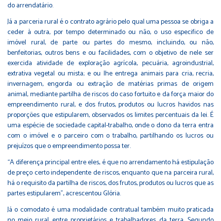
do arrendatário.
Já a parceria rural é o contrato agrário pelo qual uma pessoa se obriga a
ceder à outra, por tempo determinado ou não, o uso especifico de
imóvel rural, de parte ou partes do mesmo, incluindo, ou não,
benfeitorias, outros bens e ou facilidades, com o objetivo de nele ser
exercida atividade de exploração agrícola, pecuária, agroindustrial,
extrativa vegetal ou mista; e ou lhe entrega animais para cria, recria,
invernagem, engorda ou extração de matérias primas de origem
animal, mediante partilha de riscos do caso fortuito e da força maior do
empreendimento rural, e dos frutos, produtos ou lucros havidos nas
proporções que estipularem, observados os limites percentuais da lei. É
uma espécie de sociedade capital-trabalho, onde o dono da terra entra
com o imóvel e o parceiro com o trabalho, partilhando os lucros ou
prejuízos que o empreendimento possa ter.
“A diferença principal entre eles, é que no arrendamento há estipulação
de preço certo independente de riscos, enquanto que na parceira rural,
há o requisito da partilha de riscos, dos frutos, produtos ou lucros que as
partes estipularem”, acrescentou Glória.
Já o comodato é uma modalidade contratual também muito praticada
no meio rural entre proprietários e trabalhadores da terra. Segundo