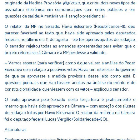
originado da Medida Provisória 983/2020, que criou dois novos tipos de
assinatura eletrônica em comunicações com entes públicos e em
questões de saúde. A matéria vai à sanção presidencial.
O relator da MP no Senado, Flávio Bolsonaro (Republicanos-RJ), deu
parecer favorável ao texto que havia sido aprovado pelos deputados
federais no último dia 11 de agosto — ele fez apenas ajustes de redação.
O senador rejeitou todas as emendas apresentadas para evitar que o
projeto retornasse à Câmara e a MP perdesse a validade.
— Vamos esperar [para verificar] como é que vai ser a análise do Poder
Executivo com relação a possíveis vetos. Havia um interesse do governo
de que se aprovasse a medida provisória desse jeito como está. E
questões pontuais que não fossem aceitas na análise do mérito e de
constitucionalidade, que viessem com os vetos — explicou o senador.
O texto aprovado pelo Senado nesta terça-feira é praticamente o
mesmo que havia sido aprovado na Câmara — com exceção dos ajustes
de redação feitos por Flávio Bolsonaro. O relator da matéria na Câmara
foi o deputado federal Lucas Vergilio (Solidariedade-GO).
Assinaturas