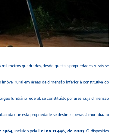
s mil metros quadrados, desde que tais propriedades rurais se
do imóvel rural em áreas de dimensão inferior à constitutiva do
órgão fundiário federal, se constituído por área cuja dimensão
ral, ainda que esta propriedade se destine apenas à moradia, ao
e 1964
, incluído pela
Lei no 11.446, de 2007
. O dispositivo