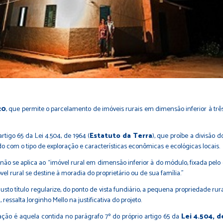
20
, que permite o parcelamento de imóveis rurais em dimensão inferior à trê
rtigo 65 da Lei 4.504, de 1964 (
Estatuto da Terra
), que proíbe a divisão 
o com o tipo de exploração e características econômicas e ecológicas locais.
o se aplica ao “imóvel rural em dimensão inferior à do módulo, fixada pelo 
l rural se destine à moradia do proprietário ou de sua família.”
justo título regularize, do ponto de vista fundiário, a pequena propriedade ru
ressalta Jorginho Mello na justificativa do projeto.
lação é aquela contida no parágrafo 7º do próprio artigo 65 da
Lei 4.504, d