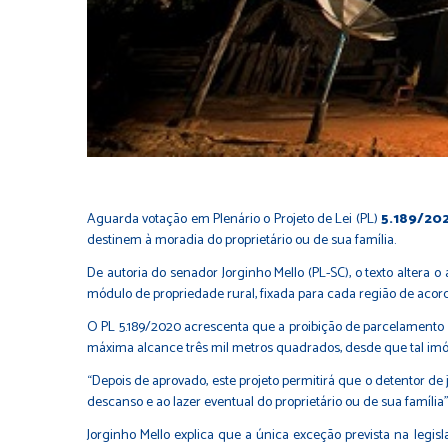
Aguarda votação em Plenário o Projeto de Lei (PL)
5.189/20
destinem à moradia do proprietário ou de sua família.
De autoria do senador Jorginho Mello (PL-SC), o texto altera o a
módulo de propriedade rural, fixada para cada região de acord
O PL 5.189/2020 acrescenta que a proibição de parcelamento nã
máxima alcance três mil metros quadrados, desde que tal imóve
“Depois de aprovado, este projeto permitirá que o detentor de 
descanso e ao lazer eventual do proprietário ou de sua família”, 
Jorginho Mello explica que a única exceção prevista na legis