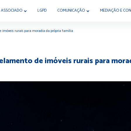
 ASSOCIADO
LGPD
COMUNICAÇÃO
MEDIAÇÃO E CON
e imóveis rurais para moradia da própria família
elamento de imóveis rurais para morad