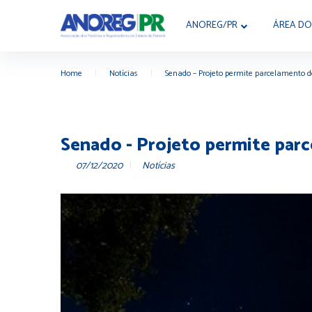
ANOREG/PR
ÁREA DO
Home
|
Notícias
|
Senado – Projeto permite parcelamento d
Senado - Projeto permite parc
07/12/2020
Notícias