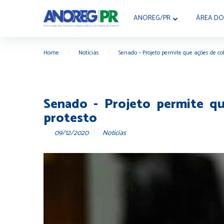
ANOREG/PR
ÁREA DO
Home
|
Notícias
|
Senado – Projeto permite que ações de co
Senado - Projeto permite qu
protesto
09/12/2020
Notícias