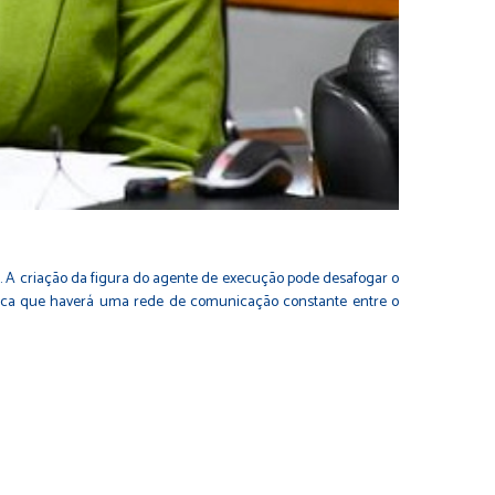
o. A criação da figura do agente de execução pode desafogar o
xplica que haverá uma rede de comunicação constante entre o