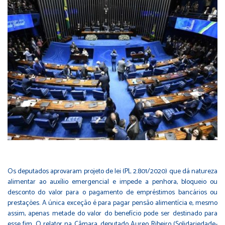
Os deputados aprovaram projeto de lei (
PL 2.801/2020
) que dá natureza
alimentar ao auxílio emergencial e impede a penhora, bloqueio ou
desconto do valor para o pagamento de empréstimos bancários ou
prestações. A única exceção é para pagar pensão alimentícia e, mesmo
assim, apenas metade do valor do benefício pode ser destinado para
esse fim. O relator na Câmara, deputado Aureo Ribeiro (Solidariedade-