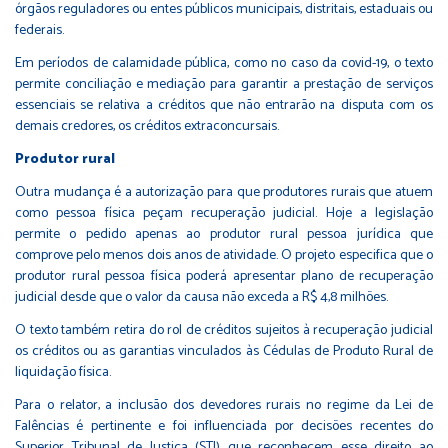
órgãos reguladores ou entes públicos municipais, distritais, estaduais ou
federais.
Em períodos de calamidade pública, como no caso da covid-19, o texto
permite conciliação e mediação para garantir a prestação de serviços
essenciais se relativa a créditos que não entrarão na disputa com os
demais credores, os créditos extraconcursais.
Produtor rural
Outra mudança é a autorização para que produtores rurais que atuem
como pessoa física peçam recuperação judicial. Hoje a legislação
permite o pedido apenas ao produtor rural pessoa jurídica que
comprove pelo menos dois anos de atividade. O projeto especifica que o
produtor rural pessoa física poderá apresentar plano de recuperação
judicial desde que o valor da causa não exceda a R$ 4,8 milhões.
O texto também retira do rol de créditos sujeitos à recuperação judicial
os créditos ou as garantias vinculados às Cédulas de Produto Rural de
liquidação física.
Para o relator, a inclusão dos devedores rurais no regime da Lei de
Falências é pertinente e foi influenciada por decisões recentes do
Superior Tribunal de Justiça (STJ) que reconhecem esse direito ao