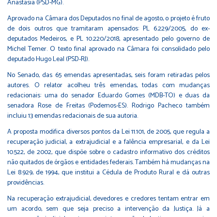
Anastasia (PSD-MG).
Aprovado na Câmara dos Deputados no final de agosto, o projeto é fruto
de dois outros que tramitaram apensados:
PL 6.229/2005
, do ex-
deputados Medeiros, e
PL 10.220/2018
, apresentado pelo governo de
Michel Temer. O texto final aprovado na Câmara foi consolidado pelo
deputado Hugo Leal (PSD-RJ).
No Senado, das 65 emendas apresentadas, seis foram retiradas pelos
autores. O relator acolheu três emendas, todas com mudanças
redacionais: uma do senador Eduardo Gomes (MDB-TO) e duas da
senadora Rose de Freitas (Podemos-ES). Rodrigo Pacheco também
incluiu 13 emendas redacionais de sua autoria.
A proposta modifica diversos pontos da
Lei 11.101, de 2005
, que regula a
recuperação judicial, a extrajudicial e a falência empresarial, e da
Lei
10.522, de 2002
, que dispõe sobre o cadastro informativo dos créditos
não quitados de órgãos e entidades federais. Também há mudanças na
Lei 8.929, de 1994
, que institui a Cédula de Produto Rural e dá outras
providências.
Na recuperação extrajudicial, devedores e credores tentam entrar em
um acordo, sem que seja preciso a intervenção da Justiça. Já a