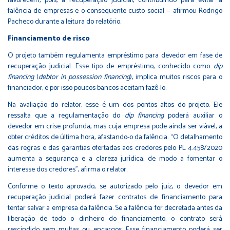
favorecem, pois, a recuperação judicial, contribuindo para evitar a
falência de empresas e o consequente custo social — afirmou Rodrigo
Pacheco durante a leitura do relatório.
Financiamento de risco
O projeto também regulamenta empréstimo para devedor em fase de
recuperação judicial. Esse tipo de empréstimo, conhecido como
dip
financing
(
debtor in possession financing
), implica muitos riscos para o
financiador, e por isso poucos bancos aceitam fazê-lo.
Na avaliação do relator, esse é um dos pontos altos do projeto. Ele
ressalta que a regulamentação do
dip financing
poderá auxiliar o
devedor em crise profunda, mas cuja empresa pode ainda ser viável, a
obter créditos de última hora, afastando-o da falência. “O detalhamento
das regras e das garantias ofertadas aos credores pelo PL 4.458/2020
aumenta a segurança e a clareza jurídica, de modo a fomentar o
interesse dos credores”, afirma o relator.
Conforme o texto aprovado, se autorizado pelo juiz, o devedor em
recuperação judicial poderá fazer contratos de financiamento para
tentar salvar a empresa da falência. Se a falência for decretada antes da
liberação de todo o dinheiro do financiamento, o contrato será
rescindido sem multas ou encargos. Esse financiamento poderá ser