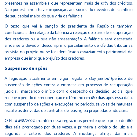
presentes na assembleia que representem mais de 35% dos créditos.
Não poderá ainda haver imposição, aos sócios do devedor, de sacrifício
de seu capital maior do que viria da falência.
O texto que vai à sanção do presidente da República também
condiciona a decretação da falência à rejeição do plano de recuperação
dos credores ou a sua não apresentação. A falência será decretada
ainda se o devedor descumprir o parcelamento de dívidas tributárias
prevista no projeto ou se for identificado esvaziamento patrimonial da
empresa que implique prejuízo dos credores.
Suspensão de ações
A legislação atualmente em vigor regula o
stay period
(período de
suspensão de ações contra a empresa em processo de recuperação
judicial), marcando o início com o despacho da decisão judicial que
recebe o pedido de recuperação e o término em 180 dias após essa data,
com suspensão de ações e execuções no período, salvo as de natureza
fiscal e as derivadas de contratos de leasing ou propriedade fiduciária.
O PL 4.458/2020 mantém essa regra, mas permite que o prazo de 180
dias seja prorrogado por duas vezes, a primeira a critério do juiz e a
segunda a critério dos credores. A mudança almeja dar mais