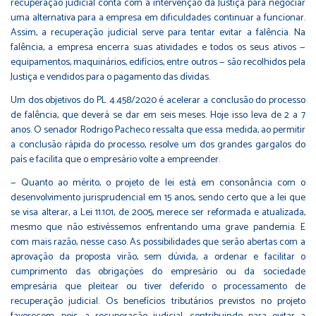
recuperação judicial conta com a intervenção da Justiça para negociar
uma alternativa para a empresa em dificuldades continuar a funcionar.
Assim, a recuperação judicial serve para tentar evitar a falência. Na
falência, a empresa encerra suas atividades e todos os seus ativos —
equipamentos, maquinários, edifícios, entre outros — são recolhidos pela
Justiça e vendidos para o pagamento das dívidas.
Um dos objetivos do PL 4.458/2020 é acelerar a conclusão do processo
de falência, que deverá se dar em seis meses. Hoje isso leva de 2 a 7
anos. O senador Rodrigo Pacheco ressalta que essa medida, ao permitir
a conclusão rápida do processo, resolve um dos grandes gargalos do
país e facilita que o empresário volte a empreender.
— Quanto ao mérito, o projeto de lei está em consonância com o
desenvolvimento jurisprudencial em 15 anos, sendo certo que a lei que
se visa alterar, a Lei 11.101, de 2005, merece ser reformada e atualizada,
mesmo que não estivéssemos enfrentando uma grave pandemia. E
com mais razão, nesse caso. As possibilidades que serão abertas com a
aprovação da proposta virão, sem dúvida, a ordenar e facilitar o
cumprimento das obrigações do empresário ou da sociedade
empresária que pleitear ou tiver deferido o processamento de
recuperação judicial. Os benefícios tributários previstos no projeto