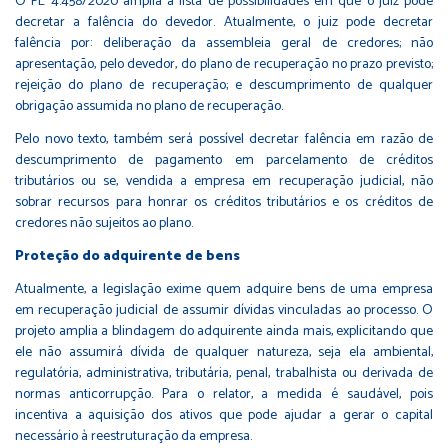
O PL 4.458/2020 amplia a lista de possibilidades em que o juiz pode
decretar a falência do devedor. Atualmente, o juiz pode decretar
falência por: deliberação da assembleia geral de credores; não
apresentação, pelo devedor, do plano de recuperação no prazo previsto;
rejeição do plano de recuperação; e descumprimento de qualquer
obrigação assumida no plano de recuperação.
Pelo novo texto, também será possível decretar falência em razão de
descumprimento de pagamento em parcelamento de créditos
tributários ou se, vendida a empresa em recuperação judicial, não
sobrar recursos para honrar os créditos tributários e os créditos de
credores não sujeitos ao plano.
Proteção do adquirente de bens
Atualmente, a legislação exime quem adquire bens de uma empresa
em recuperação judicial de assumir dívidas vinculadas ao processo. O
projeto amplia a blindagem do adquirente ainda mais, explicitando que
ele não assumirá dívida de qualquer natureza, seja ela ambiental,
regulatória, administrativa, tributária, penal, trabalhista ou derivada de
normas anticorrupção. Para o relator, a medida é saudável, pois
incentiva a aquisição dos ativos que pode ajudar a gerar o capital
necessário à reestruturação da empresa.