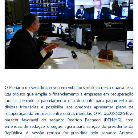
O Plenário do Senado aprovou em votação simbólica nesta quarta-feira
(25) projeto que amplia o financiamento a empresas em recuperação
judicial, permite o parcelamento e o desconto para pagamento de
dívidas tributárias e possibilita aos credores apresentar plano de
recuperação da empresa, entre outras medidas. O
PL 4.458/2020
teve
parecer favorável do senador Rodrigo Pacheco (DEM-MG), com
emendas de redação, e segue agora para sanção do presidente da
República. A sessão remota foi presidida pelo senador Antonio