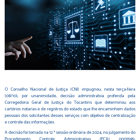
O Conselho Nacional de Justiça (CNJ) impugnou, nesta terça-feira
(08/10), por unanimidade, decisão administrativa proferida pela
Corregedoria Geral de Justiça do Tocantins que determinou aos
cartórios notarias e de registros do estado que lhe encaminhem dados
pessoais dos solicitantes desses serviços com objetivo de centralização
e controle das informações.
A decisão foi tomada na 12.ª sessão ordinária de 2024, no julgamento do
Procedimento Controle Administrativo (PCA) 0005595-