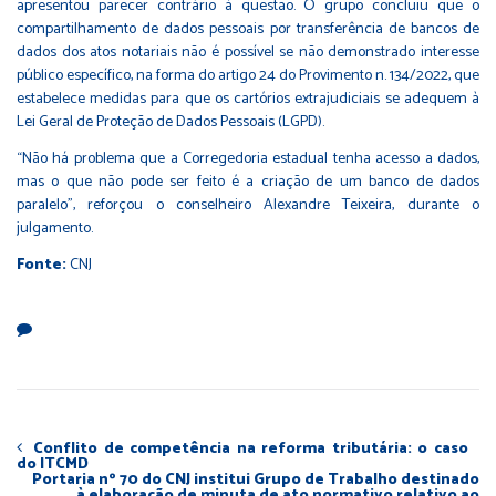
apresentou parecer contrário à questão. O grupo concluiu que o
compartilhamento de dados pessoais por transferência de bancos de
dados dos atos notariais não é possível se não demonstrado interesse
público específico, na forma do artigo 24 do
Provimento n. 134/2022
, que
estabelece medidas para que os cartórios extrajudiciais se adequem à
Lei Geral de Proteção de Dados Pessoais (LGPD).
“Não há problema que a Corregedoria estadual tenha acesso a dados,
mas o que não pode ser feito é a criação de um banco de dados
paralelo”, reforçou o conselheiro Alexandre Teixeira, durante o
julgamento.
Fonte:
CNJ
Conflito de competência na reforma tributária: o caso
do ITCMD
Portaria nº 70 do CNJ institui Grupo de Trabalho destinado
à elaboração de minuta de ato normativo relativo ao