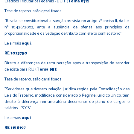
Créditos Tributários Federais - DCTF (
Tema 872
)
Tese de repercussão geral fixada:
“Revela-se constitucional a sanção prevista no artigo 7º, inciso II, da Lei
nº 10.426/2002, ante a ausência de ofensa aos princípios da
proporcionalidade e da vedação de tributo com efeito confiscatório”.
Leia mais
aqui
.
RE 1023750
Direito a diferenças de remuneração após a transposição de servidor
celetista para RJU (
Tema 951
)
Tese de repercussão geral fixada:
"Servidores que tiveram relação jurídica regida pela Consolidação das
Leis do Trabalho, modificada considerado o Regime Jurídico Único, têm
direito à diferença remuneratória decorrente do plano de cargos e
salários - PCCS".
Leia mais
aqui
.
RE 1156197