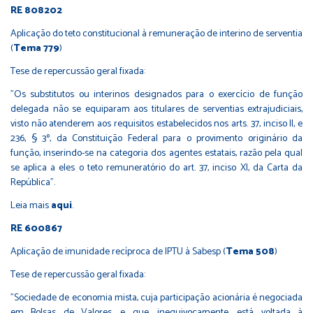
RE 808202
Aplicação do teto constitucional à remuneração de interino de serventia
(
Tema 779
)
Tese de repercussão geral fixada:
"Os substitutos ou interinos designados para o exercício de função
delegada não se equiparam aos titulares de serventias extrajudiciais,
visto não atenderem aos requisitos estabelecidos nos arts. 37, inciso II, e
236, § 3º, da Constituição Federal para o provimento originário da
função, inserindo-se na categoria dos agentes estatais, razão pela qual
se aplica a eles o teto remuneratório do art. 37, inciso XI, da Carta da
República".
Leia mais
aqui
.
RE 600867
Aplicação de imunidade recíproca de IPTU à Sabesp (
Tema 508
)
Tese de repercussão geral fixada:
"Sociedade de economia mista, cuja participação acionária é negociada
em Bolsas de Valores, e que, inequivocamente, está voltada à