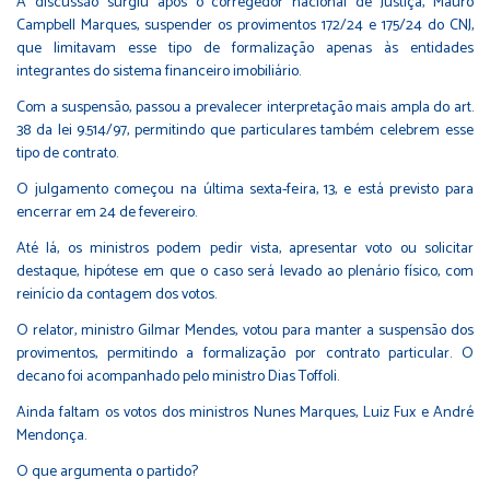
A discussão surgiu após o corregedor nacional de Justiça, Mauro
Campbell Marques, suspender os provimentos 172/24 e 175/24 do CNJ,
que limitavam esse tipo de formalização apenas às entidades
integrantes do sistema financeiro imobiliário.
Com a suspensão, passou a prevalecer interpretação mais ampla do art.
38 da lei 9.514/97, permitindo que particulares também celebrem esse
tipo de contrato.
O julgamento começou na última sexta-feira, 13, e está previsto para
encerrar em 24 de fevereiro.
Até lá, os ministros podem pedir vista, apresentar voto ou solicitar
destaque, hipótese em que o caso será levado ao plenário físico, com
reinício da contagem dos votos.
O relator, ministro Gilmar Mendes, votou para manter a suspensão dos
provimentos, permitindo a formalização por contrato particular. O
decano foi acompanhado pelo ministro Dias Toffoli.
Ainda faltam os votos dos ministros Nunes Marques, Luiz Fux e André
Mendonça.
O que argumenta o partido?