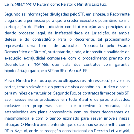
Lei n. 9.514/1997
. O RE tem como Relator o Ministro Luiz Fux.
Segundo as informações divulgadas pelo STF, em síntese, o Recorrente
alega que a permissão para que o credor execute o patrimônio sem a
participação do Poder Judiciário constitui violação aos princípios do
devido processo legal, da inafastabilidade da jurisdição, da ampla
defesa e do contraditório. Para o Recorrente, tal procedimento
representa uma forma de autotutela “repudiada pelo Estado
Democrático de Direito”, sustentando, ainda, a inconstitucionalidade da
execução extrajudicial compara-a com o procedimento previsto no
Decreto-Lei n. 70/1966
, que trata dos contratos com garantia
hipotecária, julgado pelo STF no RE n. 627.106–PR.
Para o Ministro Relator, a questão ultrapassa os interesses subjetivos das
partes, tendo relevância do ponto de vista econômico, jurídico e social
para milhões de mutuários. Segundo Fux, os contratos firmados pelo SFI
são massivamente produzidos em todo Brasil e os juros praticados,
inclusive em programas sociais de incentivo à moradia, são
estabelecidos em plena consonância com os riscos decorrentes da
inadimplência e com o tempo estimado para reaver imóveis nessa
situação. O Ministro ainda entende que o caso não se assemelha com o
RE n. 627.106, onde se recepção constitucional do Decreto-Lei 70/1966,