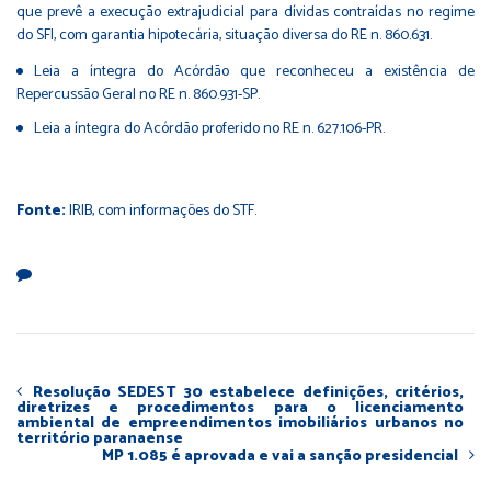
que prevê a execução extrajudicial para dívidas contraídas no regime
do SFI, com garantia hipotecária, situação diversa do RE n. 860.631.
Leia a íntegra do
Acórdão que reconheceu a existência de
Repercussão Geral no RE n. 860.931-SP.
Leia a íntegra do
Acórdão proferido no RE n. 627.106-PR
.
Fonte:
IRIB, com informações do STF.
Resolução SEDEST 30 estabelece definições, critérios,
diretrizes e procedimentos para o licenciamento
ambiental de empreendimentos imobiliários urbanos no
território paranaense
MP 1.085 é aprovada e vai a sanção presidencial