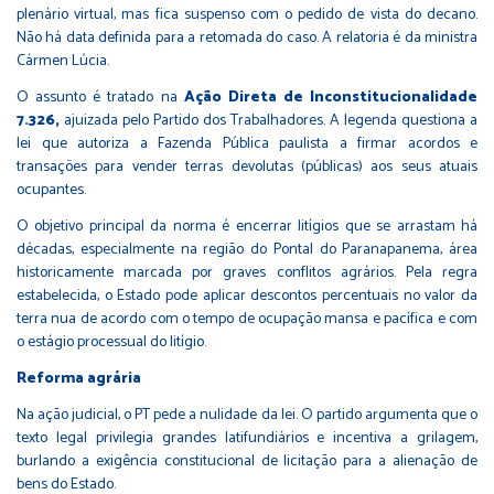
plenário virtual, mas fica suspenso com o pedido de vista do decano.
Não há data definida para a retomada do caso. A relatoria é da ministra
Cármen Lúcia.
O assunto é tratado na
Ação Direta de Inconstitucionalidade
7.326,
ajuizada pelo Partido dos Trabalhadores. A legenda questiona a
lei que autoriza a Fazenda Pública paulista a firmar acordos e
transações para vender terras devolutas (públicas) aos seus atuais
ocupantes.
O objetivo principal da norma é encerrar litígios que se arrastam há
décadas, especialmente na região do Pontal do Paranapanema, área
historicamente marcada por graves conflitos agrários. Pela regra
estabelecida, o Estado pode aplicar descontos percentuais no valor da
terra nua de acordo com o tempo de ocupação mansa e pacífica e com
o estágio processual do litígio.
Reforma agrária
Na ação judicial, o PT pede a nulidade da lei. O partido argumenta que o
texto legal privilegia grandes latifundiários e incentiva a grilagem,
burlando a exigência constitucional de licitação para a alienação de
bens do Estado.