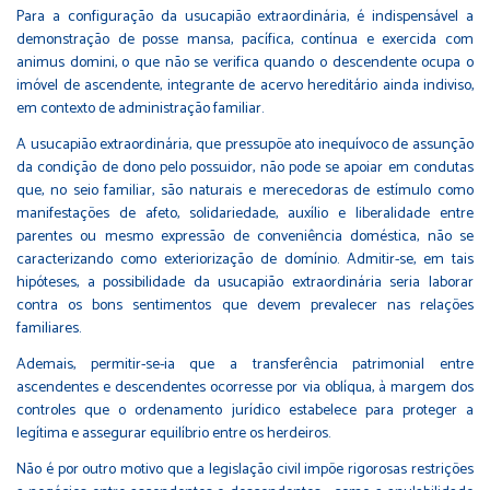
Para a configuração da usucapião extraordinária, é indispensável a
demonstração de posse mansa, pacífica, contínua e exercida com
animus domini, o que não se verifica quando o descendente ocupa o
imóvel de ascendente, integrante de acervo hereditário ainda indiviso,
em contexto de administração familiar.
A usucapião extraordinária, que pressupõe ato inequívoco de assunção
da condição de dono pelo possuidor, não pode se apoiar em condutas
que, no seio familiar, são naturais e merecedoras de estímulo como
manifestações de afeto, solidariedade, auxílio e liberalidade entre
parentes ou mesmo expressão de conveniência doméstica, não se
caracterizando como exteriorização de domínio. Admitir-se, em tais
hipóteses, a possibilidade da usucapião extraordinária seria laborar
contra os bons sentimentos que devem prevalecer nas relações
familiares.
Ademais, permitir-se-ia que a transferência patrimonial entre
ascendentes e descendentes ocorresse por via oblíqua, à margem dos
controles que o ordenamento jurídico estabelece para proteger a
legítima e assegurar equilíbrio entre os herdeiros.
Não é por outro motivo que a legislação civil impõe rigorosas restrições