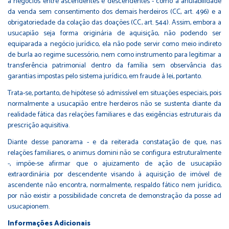
a negócios entre ascendentes e descendentes - como a anulabilidade
da venda sem consentimento dos demais herdeiros (CC, art. 496) e a
obrigatoriedade da colação das doações (CC, art. 544). Assim, embora a
usucapião seja forma originária de aquisição, não podendo ser
equiparada a negócio jurídico, ela não pode servir como meio indireto
de burla ao regime sucessório, nem como instrumento para legitimar a
transferência patrimonial dentro da família sem observância das
garantias impostas pelo sistema jurídico, em fraude à lei, portanto.
Trata-se, portanto, de hipótese só admissível em situações especiais, pois
normalmente a usucapião entre herdeiros não se sustenta diante da
realidade fática das relações familiares e das exigências estruturais da
prescrição aquisitiva.
Diante desse panorama - e da reiterada constatação de que, nas
relações familiares, o animus domini não se configura estruturalmente
-, impõe-se afirmar que o ajuizamento de ação de usucapião
extraordinária por descendente visando à aquisição de imóvel de
ascendente não encontra, normalmente, respaldo fático nem jurídico,
por não existir a possibilidade concreta de demonstração da posse ad
usucapionem.
Informações Adicionais