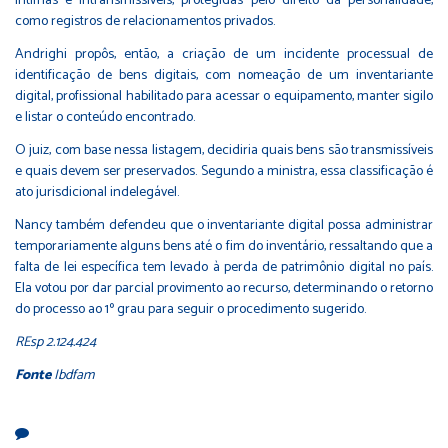
íntimas e intransmissíveis, protegidas pelo direito da personalidade,
como registros de relacionamentos privados.
Andrighi propôs, então, a criação de um incidente processual de
identificação de bens digitais, com nomeação de um inventariante
digital, profissional habilitado para acessar o equipamento, manter sigilo
e listar o conteúdo encontrado.
O juiz, com base nessa listagem, decidiria quais bens são transmissíveis
e quais devem ser preservados. Segundo a ministra, essa classificação é
ato jurisdicional indelegável.
Nancy também defendeu que o inventariante digital possa administrar
temporariamente alguns bens até o fim do inventário, ressaltando que a
falta de lei específica tem levado à perda de patrimônio digital no país.
Ela votou por dar parcial provimento ao recurso, determinando o retorno
do processo ao 1º grau para seguir o procedimento sugerido.
REsp 2.124.424
Fonte
Ibdfam