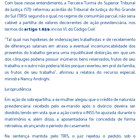
Com base nesse entendimento, a Terceira Turma do Superior Tribunal
de Justiça (STJ) reformou acórdão do Tribunal de Justiça do Rio Grande
do Sul (TJRS) segundo o qual, no regime de comunhão parcial, não seria
cabível a partilha de valores decorrentes de ação previdenciária, nos
termos do
artigo 1.659
, inciso VI, do Código Civil.
"Tal qual nas hipóteses de indenizações trabalhistas e de recebimento
de diferenças salariais em atraso, a eventual incomunicabilidade dos
proventos do trabalho geraria uma injustificável distorção, em que um
dos cônjuges poderia possuir inúmeros bens reservados, frutos de seu
trabalho, e o outro não poderia tê-los porque reverteu, em prol da família,
os frutos de seu trabalho", afirmou a relatora do recurso especial,
ministra Nancy Andrighi.
Jurisprud​ência
Em ação de sobrepartilha, a ex-mulher alegou que o crédito de natureza
previdenciária recebido pelo ex-marido após o divórcio deveria ser
dividido, tendo em vista que a ação contra o INSS foi ajuizada durante o
matrimônio e, além disso, a aposentadoria foi concedida de forma
retroativa, alcançando o período do casamento.
Na sentença mantida pelo TJRS, o juiz rejeitou o pedido, sob o