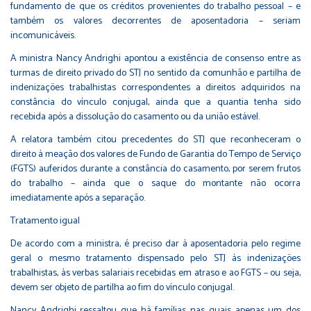
fundamento de que os créditos provenientes do trabalho pessoal – e
também os valores decorrentes de aposentadoria – seriam
incomunicáveis.
A ministra Nancy Andrighi apontou a existência de consenso entre as
turmas de direito privado do STJ no sentido da comunhão e partilha de
indenizações trabalhistas correspondentes a direitos adquiridos na
constância do vínculo conjugal, ainda que a quantia tenha sido
recebida após a dissolução do casamento ou da união estável.
A relatora também citou precedentes do STJ que reconheceram o
direito à meação dos valores de Fundo de Garantia do Tempo de Serviço
(FGTS) auferidos durante a constância do casamento, por serem frutos
do trabalho – ainda que o saque do montante não ocorra
imediatamente após a separação.
Trata​​mento igual
De acordo com a ministra, é preciso dar à aposentadoria pelo regime
geral o mesmo tratamento dispensado pelo STJ às indenizações
trabalhistas, às verbas salariais recebidas em atraso e ao FGTS – ou seja,
devem ser objeto de partilha ao fim do vínculo conjugal.
Nancy Andrighi ressaltou que há famílias nas quais apenas um dos