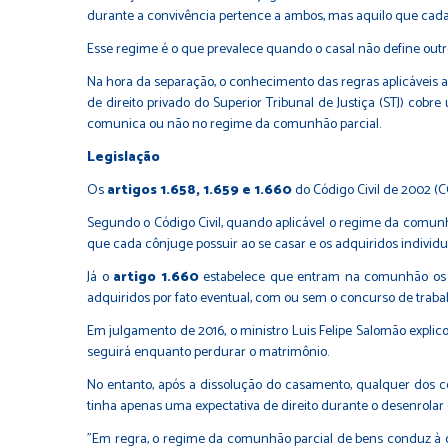
durante a convivência pertence a ambos, mas aquilo que cada
Esse regime é o que prevalece quando o casal não define outr
Na hora da separação, o conhecimento das regras aplicáveis a 
de direito privado do Superior Tribunal de Justiça (STJ) co
comunica ou não no regime da comunhão parcial.
Legis​​lação
Os
artigos 1.658, 1.659 e 1.660
do Código Civil de 2002 (
Segundo o Código Civil, quando aplicável o regime da comunh
que cada cônjuge possuir ao se casar e os adquiridos individ
Já o
artigo 1.660
estabelece que entram na comunhão os b
adquiridos por fato eventual, com ou sem o concurso de trabal
Em julgamento de 2016, o ministro Luis Felipe Salomão expli
seguirá enquanto perdurar o matrimônio.
No entanto, após a dissolução do casamento, qualquer dos cô
tinha apenas uma expectativa de direito durante o desenrolar
"Em regra, o regime da comunhão parcial de bens conduz à