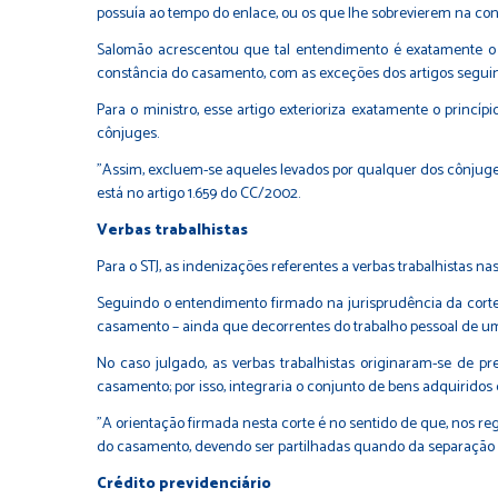
possuía ao tempo do enlace, ou os que lhe sobrevierem na con
Salomão acrescentou que tal entendimento é exatamente o 
constância do casamento, com as exceções dos artigos seguin
Para o ministro, esse artigo exterioriza exatamente o princ
cônjuges.
"Assim, excluem-se aqueles levados por qualquer dos cônjuges
está no artigo 1.659 do CC/2002.
Verbas trabalhistas
Para o STJ, as indenizações referentes a verbas trabalhistas 
Seguindo o entendimento firmado na jurisprudência da corte
casamento – ainda que decorrentes do trabalho pessoal de um 
No caso julgado, as verbas trabalhistas originaram-se de pr
casamento; por isso, integraria o conjunto de bens adquiridos 
"A orientação firmada nesta corte é no sentido de que, nos r
do casamento, devendo ser partilhadas quando da separação do 
Crédito previdenciário