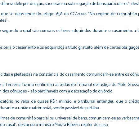
stância dele por doação, sucessão ou sub-rogação de bens particulares", dest
que se depreende do artigo 1.658 do CC/2002: "No regime de comunhão p
tes".
ípio segundo o qual são comuns os bens adquiridos durante o casamento, a t
 para o casamento e os adquiridos a título gratuito, além de certas obriga
nascidas e pleiteadas na constância do casamento comunicam-se entre os cônju
, a Terceira Turma confirmou acórdão do Tribunal de Justiça de Mato Gross
dos cônjuges – são partilháveis com a decretação do divórcio.
ecatório no valor de quase R$ 1 milhão, e o tribunal entendeu que o crédi
durante a união matrimonial, sendo passível de partilha.
egimes de comunhão parcial ou universal de bens, comunicam-se as verbas tra
casal", destacou o ministro Moura Ribeiro, relator do caso.