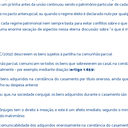
 um já tinha antes da união continuou sendo o patrimônio particular de cada
o no pacto antenupcial, ou quando o regime eleito é declarado nulo por qualq
cada regime patrimonial nem sempre basta para evitar conflitos sobre o que 
bre uma enorme variação de aspectos nessa eterna discussão sobre "o que é m
CC/2002) descrevem os bens sujeitos à partilha na comunhão parcial.
ão parcial, comunicam-se todos os bens que sobrevierem ao casal, na constâ
ualmente – por exemplo, mediante doação (
artigo 1.659
).
ens adquiridos na constância do casamento por título oneroso, ainda 
ho ou despesa anterior.
cou que, na sociedade conjugal, os bens adquiridos durante o casamento são 
njuges tem o direito à meação, e este é um efeito imediato, segundo o mini
 do matrimônio.
 comunicabilidade dos adquiridos onerosamente na constância do casament