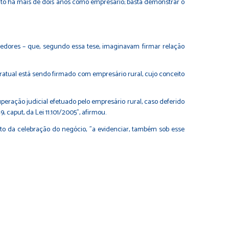
rito há mais de dois anos como empresário; basta demonstrar o
redores – que, segundo essa tese, imaginavam firmar relação
ratual está sendo firmado com empresário rural, cujo conceito
peração judicial efetuado pelo empresário rural, caso deferido
caput, da Lei 11.101/2005", afirmou.
 da celebração do negócio, "a evidenciar, também sob esse