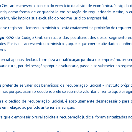
 Civil, antes mesmo do início do exercício da atividade econômica, é exigid
tis, como forma de enquadrá-lo em situação de regularidade. Assim, o emp
orém, não implica sua exclusão do regime jurídico empresarial.
e registrar – lembrou o ministro – está exatamente a proibição de requerer 
igo 970
do Código Civil, em razão das peculiaridades desse segmento eco
ntes. Por isso – acrescentou o ministro –, aquele que exerce atividade econô
002.
ercial apenas declara, formaliza a qualificação jurídica de empresário, pres
io rural, por deliberação própria e voluntária, passa a se submeter ao regime j
 pretende se valer dos benefícios da recuperação judicial – instituto própri
, mas porque, assim procedendo, ele se submete voluntariamente àquele regim
ra o pedido de recuperação judicial, é absolutamente desnecessário para p
 em relação ao período anterior à inscrição.
 que o empresário rural solicite a recuperação judicial foram sintetizadas n