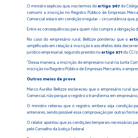
O ministro explicou que, nos termos do
artigo 967
do Código
comum) a inscrição no Registro Público de Empresas Mercan
Comercial estará em condição irregular – circunstância que, p
Entre as consequências para quem não cumpre a obrigação de s
No caso do empresário rural, Bellizze ponderou que o
art
simplificado em relação à inscrição e aos efeitos dela decorre
jurídico empresarial, segundo previsto no
artigo 971
do CC/2
"Dessa maneira, a inscrição do empresário rural na Junta Com
inscrição no Registro Público de Empresas Mercantis, o empresár
Outros meios de prova
Marco Aurélio Bellizze esclareceu que o empresário rural que
Comercial, não porque o registro o transforma em empresário
O ministro reiterou que o registro, embora seja condição pa
anteriores, sendo possível essa comprovação por outras formas
O relator apontou que as condições temporais necessárias para
pelo Conselho da Justiça Federal.