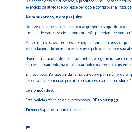
De acordo com o enunciado, o produtor rural – pessoa natural
exercício da atividade por esse período e comprovar a inscriçã
Nem surpresa, nem prejuízo
Bellizze considerou descabido o argumento segundo o qual a
jurídica de natureza civil e, portanto, não poderiam ter seus 
Para o ministro, os credores, ao negociarem com pessoa que e
está relacionado ao modo profissional pelo qual exerce sua ati
"Exercida a faculdade de se submeter ao regime jurídico empre
seu processamento, há de abarcar todos os créditos existentes 
Em seu voto, Bellizze ainda lembrou que o patrimônio do 
aspecto, a ausência de prejuízo ou surpresa para os credores".
Leia o
acórdão
.
Esta notícia refere-se ao(s) processo(s):
REsp 1811953
Fonte:
Superior Tribunal de Justiça