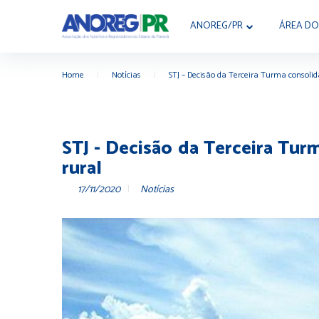
ANOREG/PR
ÁREA DO
Home
|
Notícias
|
STJ – Decisão da Terceira Turma consolid
STJ - Decisão da Terceira Tur
rural
17/11/2020
Notícias