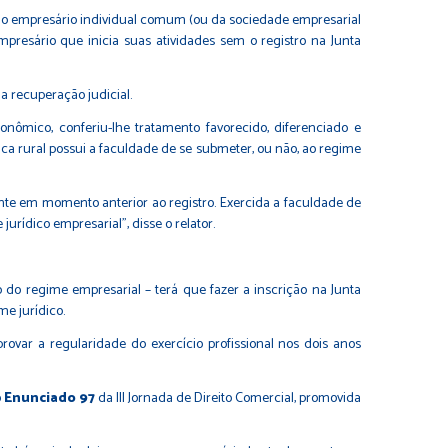
a do empresário individual comum (ou da sociedade empresarial
resário que inicia suas atividades sem o registro na Junta
a recuperação judicial.
nômico, conferiu-lhe tratamento favorecido, diferenciado e
mica rural possui a faculdade de se submeter, ou não, ao regime
ente em momento anterior ao registro. Exercida a faculdade de
urídico empresarial", disse o relator.
o do regime empresarial – terá que fazer a inscrição na Junta
e jurídico.
rovar a regularidade do exercício profissional nos dois anos
o
Enunciado 97
da III Jornada de Direito Comercial, promovida