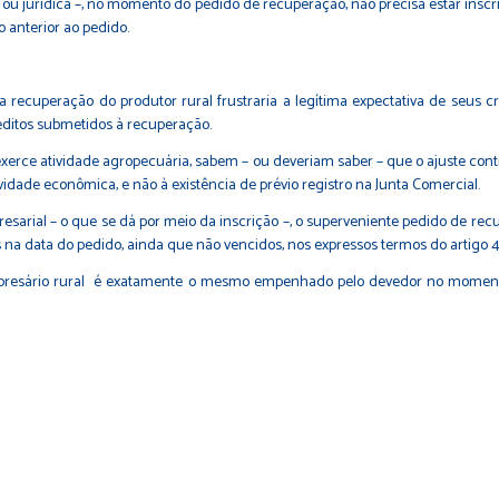
 ou jurídica –, no momento do pedido de recuperação, não precisa estar insc
o anterior ao pedido.
 recuperação do produtor rural frustraria a legítima expectativa de seus c
créditos submetidos à recuperação.
xerce atividade agropecuária, sabem – ou deveriam saber – que o ajuste cont
vidade econômica, e não à existência de prévio registro na Junta Comercial.
sarial – o que se dá por meio da inscrição –, o superveniente pedido de recu
na data do pedido, ainda que não vencidos, nos expressos termos do artigo 49, 
empresário rural é exatamente o mesmo empenhado pelo devedor no momento