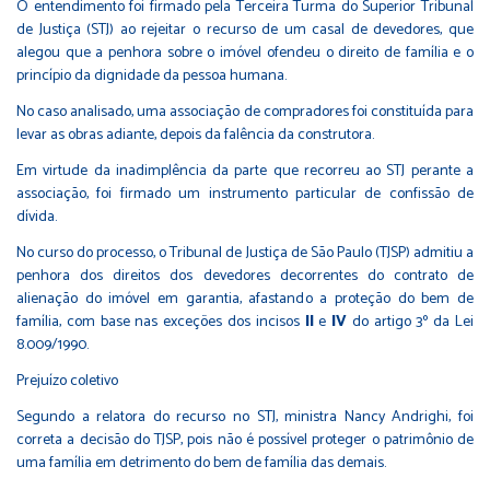
O entendimento foi firmado pela Terceira Turma do Superior Tribunal
de Justiça (STJ) ao rejeitar o recurso de um casal de devedores, que
alegou que a penhora sobre o imóvel ofendeu o direito de família e o
princípio da dignidade da pessoa humana.
No caso analisado, uma associação de compradores foi constituída para
levar as obras adiante, depois da falência da construtora.
Em virtude da inadimplência da parte que recorreu ao STJ perante a
associação, foi firmado um instrumento particular de confissão de
dívida.
No curso do processo, o Tribunal de Justiça de São Paulo (TJSP) admitiu a
penhora dos direitos dos devedores decorrentes do contrato de
alienação do imóvel em garantia, afastando a proteção do bem de
família, com base nas exceções dos incisos
II
e
IV
do artigo 3º da Lei
8.009/1990.
Prejuízo co​​​letivo
Segundo a relatora do recurso no STJ, ministra Nancy Andrighi, foi
correta a decisão do TJSP, pois não é possível proteger o patrimônio de
uma família em detrimento do bem de família das demais.