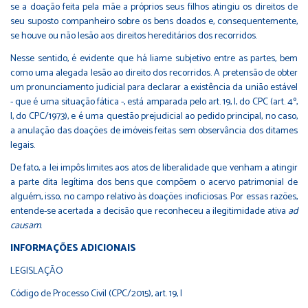
se a doação feita pela mãe a próprios seus filhos atingiu os direitos de
seu suposto companheiro sobre os bens doados e, consequentemente,
se houve ou não lesão aos direitos hereditários dos recorridos.
Nesse sentido, é evidente que há liame subjetivo entre as partes, bem
como uma alegada lesão ao direito dos recorridos. A pretensão de obter
um pronunciamento judicial para declarar a existência da união estável
- que é uma situação fática -, está amparada pelo art. 19, I, do CPC (art. 4º,
I, do CPC/1973), e é uma questão prejudicial ao pedido principal, no caso,
a anulação das doações de imóveis feitas sem observância dos ditames
legais.
De fato, a lei impôs limites aos atos de liberalidade que venham a atingir
a parte dita legítima dos bens que compõem o acervo patrimonial de
alguém, isso, no campo relativo às doações inoficiosas. Por essas razões,
entende-se acertada a decisão que reconheceu a ilegitimidade ativa
ad
causam
.
INFORMAÇÕES ADICIONAIS
LEGISLAÇÃO
Código de Processo Civil (CPC/2015),
art. 19, I