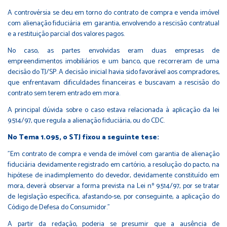
A controvérsia se deu em torno do contrato de compra e venda imóvel
com alienação fiduciária em garantia, envolvendo a rescisão contratual
e a restituição parcial dos valores pagos.
No caso, as partes envolvidas eram duas empresas de
empreendimentos imobiliários e um banco, que recorreram de uma
decisão do TJ/SP. A decisão inicial havia sido favorável aos compradores,
que enfrentavam dificuldades financeiras e buscavam a rescisão do
contrato sem terem entrado em mora.
A principal dúvida sobre o caso estava relacionada à aplicação da lei
9.514/97, que regula a alienação fiduciária, ou do CDC.
No Tema 1.095, o STJ fixou a seguinte tese:
"Em contrato de compra e venda de imóvel com garantia de alienação
fiduciária devidamente registrado em cartório, a resolução do pacto, na
hipótese de inadimplemento do devedor, devidamente constituído em
mora, deverá observar a forma prevista na Lei nº 9.514/97, por se tratar
de legislação específica, afastando-se, por conseguinte, a aplicação do
Código de Defesa do Consumidor."
A partir da redação, poderia se presumir que a ausência de