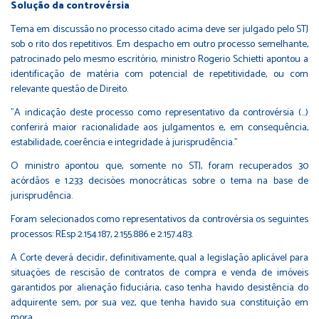
Solução da controvérsia
Tema em discussão no processo citado acima deve ser julgado pelo STJ
sob o rito dos repetitivos. Em despacho em outro processo semelhante,
patrocinado pelo mesmo escritório, ministro Rogerio Schietti apontou a
identificação de matéria com potencial de repetitividade, ou com
relevante questão de Direito.
"A indicação deste processo como representativo da controvérsia (...)
conferirá maior racionalidade aos julgamentos e, em consequência,
estabilidade, coerência e integridade à jurisprudência."
O ministro apontou que, somente no STJ, foram recuperados 30
acórdãos e 1.233 decisões monocráticas sobre o tema na base de
jurisprudência.
Foram selecionados como representativos da controvérsia os seguintes
processos: REsp 2.154.187, 2.155.886 e 2.157.483.
A Corte deverá decidir, definitivamente, qual a legislação aplicável para
situações de rescisão de contratos de compra e venda de imóveis
garantidos por alienação fiduciária, caso tenha havido desistência do
adquirente sem, por sua vez, que tenha havido sua constituição em
mora.