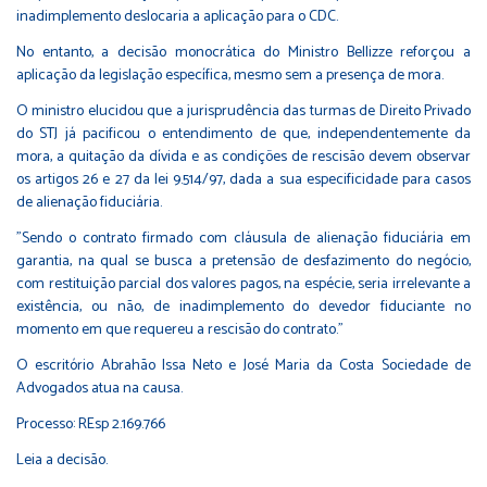
inadimplemento deslocaria a aplicação para o CDC.
No entanto, a decisão monocrática do Ministro Bellizze reforçou a
aplicação da legislação específica, mesmo sem a presença de mora.
O ministro elucidou que a jurisprudência das turmas de Direito Privado
do STJ já pacificou o entendimento de que, independentemente da
mora, a quitação da dívida e as condições de rescisão devem observar
os artigos 26 e 27 da lei 9.514/97, dada a sua especificidade para casos
de alienação fiduciária.
"Sendo o contrato firmado com cláusula de alienação fiduciária em
garantia, na qual se busca a pretensão de desfazimento do negócio,
com restituição parcial dos valores pagos, na espécie, seria irrelevante a
existência, ou não, de inadimplemento do devedor fiduciante no
momento em que requereu a rescisão do contrato."
O escritório Abrahão Issa Neto e José Maria da Costa Sociedade de
Advogados atua na causa.
Processo:
REsp 2.169.766
Leia a
decisão
.