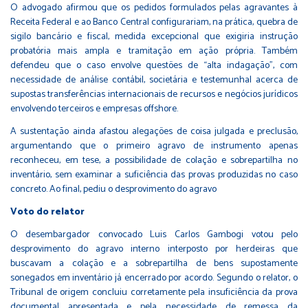
O advogado afirmou que os pedidos formulados pelas agravantes à
Receita Federal e ao Banco Central configurariam, na prática, quebra de
sigilo bancário e fiscal, medida excepcional que exigiria instrução
probatória mais ampla e tramitação em ação própria. Também
defendeu que o caso envolve questões de “alta indagação”, com
necessidade de análise contábil, societária e testemunhal acerca de
supostas transferências internacionais de recursos e negócios jurídicos
envolvendo terceiros e empresas offshore.
A sustentação ainda afastou alegações de coisa julgada e preclusão,
argumentando que o primeiro agravo de instrumento apenas
reconheceu, em tese, a possibilidade de colação e sobrepartilha no
inventário, sem examinar a suficiência das provas produzidas no caso
concreto. Ao final, pediu o desprovimento do agravo
Voto do relator
O desembargador convocado Luis Carlos Gambogi votou pelo
desprovimento do agravo interno interposto por herdeiras que
buscavam a colação e a sobrepartilha de bens supostamente
sonegados em inventário já encerrado por acordo. Segundo o relator, o
Tribunal de origem concluiu corretamente pela insuficiência da prova
documental apresentada e pela necessidade de remessa da