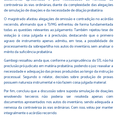
controvérsia às vias ordinárias, diante da complexidade das alegações
de simulação de doações e da necessidade de dilação probatória.
O magistrado afastou alegações de omissão e contradição no acórdão
recorrido, afirmando que o TJ/MG enfrentou de forma fundamentada
todas as questões relevantes ao julgamento. Também rejeitou tese de
violação à coisa julgada e à preclusão, destacando que o primeiro
agravo de instrumento apenas admitiu, em tese, a possibilidade de
processamento da sobrepartilha nos autos do inventário, sem analisar o
mérito da suficiência probatória.
Gambogi ressaltou ainda que, conforme a jurisprudência do STJ, não há
preclusão pró-judicato em matéria probatória, podendo o juiz reavaliar a
necessidade e adequação das provas produzidas ao longo da instrução
processual. Segundo o relator, decisões sobre produção de provas
possuem natureza instrumental e não fazem coisa julgada material.
Por fim, concluiu que a discussão sobre suposta simulação de doações
envolvendo terceiros não poderia ser resolvida apenas com
documentos apresentados nos autos do inventário, sendo adequada a
remessa da controvérsia às vias ordinárias. Com isso, votou por manter
integralmente o acórdão recorrido.