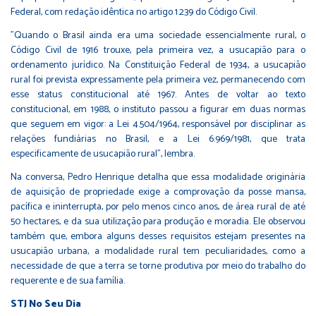
Federal, com redação idêntica no artigo 1.239 do Código Civil.
"Quando o Brasil ainda era uma sociedade essencialmente rural, o
Código Civil de 1916 trouxe, pela primeira vez, a usucapião para o
ordenamento jurídico. Na Constituição Federal de 1934, a usucapião
rural foi prevista expressamente pela primeira vez, permanecendo com
esse status constitucional até 1967. Antes de voltar ao texto
constitucional, em 1988, o instituto passou a figurar em duas normas
que seguem em vigor: a Lei 4.504/1964, responsável por disciplinar as
relações fundiárias no Brasil, e a Lei 6.969/1981, que trata
especificamente de usucapião rural", lembra.
Na conversa, Pedro Henrique detalha que essa modalidade originária
de aquisição de propriedade exige a comprovação da posse mansa,
pacífica e ininterrupta, por pelo menos cinco anos, de área rural de até
50 hectares, e da sua utilização para produção e moradia. Ele observou
também que, embora alguns desses requisitos estejam presentes na
usucapião urbana, a modalidade rural tem peculiaridades, como a
necessidade de que a terra se torne produtiva por meio do trabalho do
requerente e de sua família.
STJ No Seu Dia