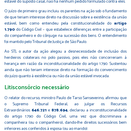
estável do suposto casal, não há nenhum pedido formulado contra eles.
O juízo de primeiro grau incluiu os parentes na ação sob o fundamento
de que teriam interesse direto na discussão sobre a existência da união
estável, bem como​ entendeu pela constitucionalidade do
artigo
1.790
do Código Civil – que estabelece diferenças entre a participação
do companheiro e do cônjuge na sucessão dos bens. O entendimento
foi mantido pelo Tribunal de Justiça de São Paulo.
Ao STJ, o autor da ação alegou a desnecessidade de inclusão dos
herdeiros colaterais no polo passivo, pois eles não concorreriam à
herança em razão da inconstitucionalidade do artigo 1.790. Sustentou
ainda que não teriam interesse direto na formação do convencimento
do juízo quanto à existência ou não da união estável invocada.
Litisconsórcio necessário
O relator do recurso, ministro Paulo de Tarso Sanseverino, afirmou que
o Supremo Tribunal Federal, ao julgar os Recursos
Extraordinários
646.721
e
878.694
, declarou a inconstitucionalidade
do artigo 1.790 do Código Civil, uma vez que discriminava a
companheira (ou o c​ompanheiro), dando-lhe direitos sucessórios bem
inferiores aos conferidos à esposa (ou ao marido).