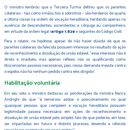
O ministro lembrou que a Terceira Turma definiu que os parentes
colaterais – tais como irmãos, tios e sobrinhos – são herdeiros de quarta
e última classe na ordem de vocação hereditária, herdando apenas na
ausência de descendentes, ascendentes e cônjuge ou companheiro,
em virtude da ordem legal (
artigo 1.829
e seguintes do Código Civil).
Para o relator, na hipótese, apesar de não haver dúvida de que os
parentes colaterais da falecida possuem interesse no resultado da ação
de reconhecimento e dissolução de união estável, "esse interesse não é
direto e imediato, mas apenas reflexo, não os qualificando como
litisconsortes passivos necessários, pois, nessa demanda movida contra
o espólio, não há nenhum pedido contra eles dirigido".
Habilitação voluntária
Em seu voto, o ministro destacou as ponderações da ministra Nancy
Andrighi de que "é temeroso adotar o posicionamento no qual
quaisquer pessoas que compõem a vocação hereditária possuem
legitimidade passiva necessária em ações de reconhecimento e
dissolução de união estável pelo simples fato de que poderão, em tese,
ser impactadas em futuro e distinto processo, devendo a referida