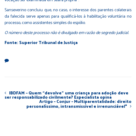
vocação ser examinada em seara própria".
Sanseverino concluiu que, no caso, o interesse dos parentes colaterais
da falecida serve apenas para qualificá-los à habilitação voluntária no
processo, como assistentes simples do espólio.
O número deste processo não é divulgado em razão de segredo judicial.​
Fonte: Superior Tribunal de Justiça
IBDFAM – Quem “devolve” uma criança para adoção deve
ser responsabilizado civilmente? Especialista opina
Artigo – Conjur – Multiparentalidade: direito
personalíssimo, intransmissível e irrenunciável*