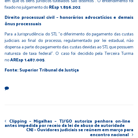
em que os bens jurídicos tutelados são distintos". O entendimento foi
fixado no julgamento do
REsp 1.856.202
.
Direito processual civil –​​ honorários advocatícios e demais
ônus processuais
Para a Jurisprudência do STJ, "o diferimento do pagamento das custas
judiciais ao final do processo, regulamentado por lei estadual, não
dispensa a parte do pagamento das custas devidas ao STJ, que possuem
natureza de taxa federal". O caso foi decidido pela Terceira Turma
no
AREsp 1.487.005
.
Fonte: Superior Tribunal de Justiça
Clipping – Migalhas – TJ/GO autoriza penhora on-line
antes impedida por receio da lei de abuso de autoridade
CNJ – Ouvidores judiciais se reúnem em março para
encontro nacional