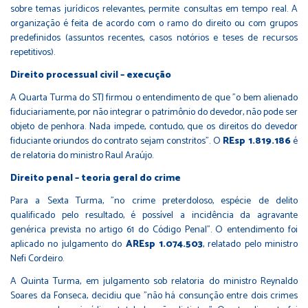
sobre temas jurídicos relevantes, permite consultas em tempo real. A
organização é feita de acordo com o ramo do direito ou com grupos
predefinidos (assuntos recentes, casos notórios e teses de recursos
repetitivos).
Direito processual civil – exe​​cução
A Quarta Turma do STJ firmou o entendimento de que "o bem alienado
fiduciariamente, por não integrar o patrimônio do devedor, não pode ser
objeto de penhora. Nada impede, contudo, que os direitos do devedor
fiduciante oriundos do contrato sejam constritos". O
REsp 1.819.186
é
de relatoria do ministro Raul Araújo.
Direito penal – teoria ger​​al do crime
Para a Sexta Turma, "no crime preterdoloso, espécie de delito
qualificado pelo resultado, é possível a incidência da agravante
genérica prevista no artigo 61 do Código Penal". O entendimento foi
aplicado no julgamento do
AREsp 1.074.503
, relatado pelo ministro
Nefi Cordeiro.
A Quinta Turma, em julgamento sob relatoria do ministro Reynaldo
Soares da Fonseca, decidiu que "não há consunção entre dois crimes