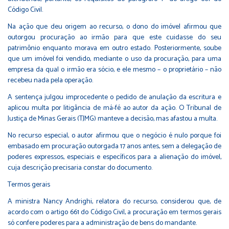
Código Civil.
Na ação que deu origem ao recurso, o dono do imóvel afirmou que
outorgou procuração ao irmão para que este cuidasse do seu
patrimônio enquanto morava em outro estado. Posteriormente, soube
que um imóvel foi vendido, mediante o uso da procuração, para uma
empresa da qual o irmão era sócio, e ele mesmo – o proprietário – não
recebeu nada pela operação.
A sentença julgou improcedente o pedido de anulação da escritura e
aplicou multa por litigância de má-fé ao autor da ação. O Tribunal de
Justiça de Minas Gerais (TJMG) manteve a decisão, mas afastou a multa.
No recurso especial, o autor afirmou que o negócio é nulo porque foi
embasado em procuração outorgada 17 anos antes, sem a delegação de
poderes expressos, especiais e específicos para a alienação do imóvel,
cuja descrição precisaria constar do documento.
Termos​ ge​rais
A ministra Nancy Andrighi, relatora do recurso, considerou que, de
acordo com o
artigo 661
do Código Civil, a procuração em termos gerais
só confere poderes para a administração de bens do mandante.