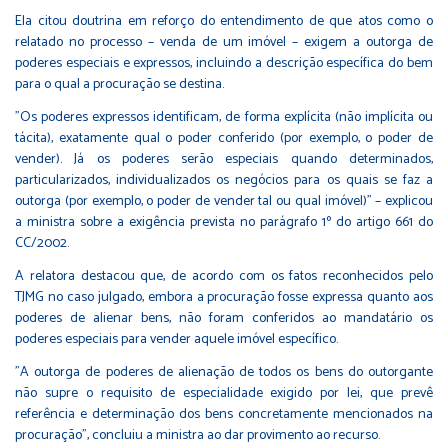
Ela citou doutrina em reforço do entendimento de que atos como o
relatado no processo – venda de um imóvel – exigem a outorga de
poderes especiais e expressos, incluindo a descrição específica do bem
para o qual a procuração se destina.
"Os poderes expressos identificam, de forma explícita (não implícita ou
tácita), exatamente qual o poder conferido (por exemplo, o poder de
vender). Já os poderes serão especiais quando determinados,
particularizados, individualizados os negócios para os quais se faz a
outorga (por exemplo, o poder de vender tal ou qual imóvel)" – explicou
a ministra sobre a exigência prevista no parágrafo 1º do artigo 661 do
CC/2002.
A relatora destacou que, de acordo com os fatos reconhecidos pelo
TJMG no caso julgado, embora a procuração fosse expressa quanto aos
poderes de alienar bens, não foram conferidos ao mandatário os
poderes especiais para vender aquele imóvel específico.
"A outorga de poderes de alienação de todos os bens do outorgante
não supre o requisito de especialidade exigido por lei, que prevê
referência e determinação dos bens concretamente mencionados na
procuração", concluiu a ministra ao dar provimento ao recurso.