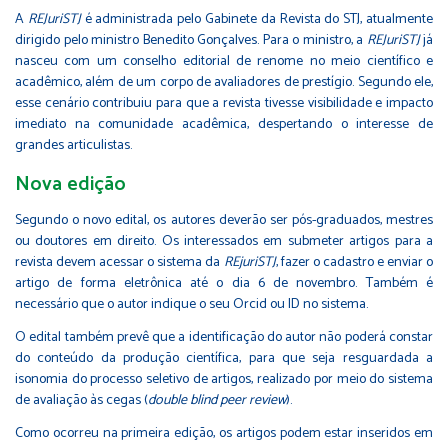
A
REJuriSTJ
é administrada pelo Gabinete da Revista do STJ, atualmente
dirigido pelo ministro Benedito Gonçalves. Para o ministro, a
REJuriSTJ
já
nasceu com um conselho editorial de renome no meio científico e
acadêmico, além de um corpo de avaliadores de prestígio. Segundo ele,
esse cenário contribuiu para que a revista tivesse visibilidade e impacto
imediato na comunidade acadêmica, despertando o interesse de
grandes articulistas.
Nova ed​​​ição
Segundo o novo edital, os autores deverão ser pós-graduados, mestres
ou doutores em direito. Os interessados em submeter artigos para a
revista devem acessar o sistema da
REjuriSTJ
, fazer o cadastro e enviar o
artigo de forma eletrônica até o dia 6 de novembro. Também é
necessário que o autor indique o seu Orcid ou ID no sistema.
O edital também prevê que a identificação do autor não poderá constar
do conteúdo da produção científica, para que seja resguardada a
isonomia do processo seletivo de artigos, realizado por meio do sistema
de avaliação às cegas (
double blind peer review
).
Como ocorreu na primeira edição, os artigos podem estar inseridos em