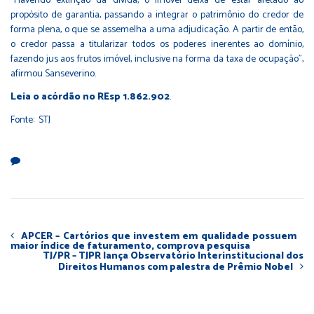
"Havendo extinção da dívida, o imóvel deixa de estar afetado ao
propósito de garantia, passando a integrar o patrimônio do credor de
forma plena, o que se assemelha a uma adjudicação. A partir de então,
o credor passa a titularizar todos os poderes inerentes ao domínio,
fazendo jus aos frutos imóvel, inclusive na forma da taxa de ocupação",
afirmou Sanseverino.
Leia o acórdão no REsp 1.862.902
.
Fonte: STJ
APCER – Cartórios que investem em qualidade possuem
maior índice de faturamento, comprova pesquisa
TJ/PR – TJPR lança Observatório Interinstitucional dos
Direitos Humanos com palestra de Prêmio Nobel