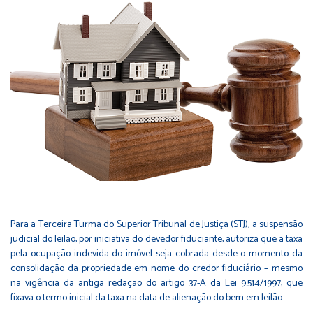
Para a Terceira Turma do Superior Tribunal de Justiça (STJ), a suspensão
judicial do leilão, por iniciativa do devedor fiduciante, autoriza que a taxa
pela ocupação indevida do imóvel seja cobrada desde o momento da
consolidação da propriedade em nome do credor fiduciário – mesmo
na vigência da antiga redação do artigo 37-A da Lei 9.514/1997, que
fixava o termo inicial da taxa na data de alienação do bem em leilão.