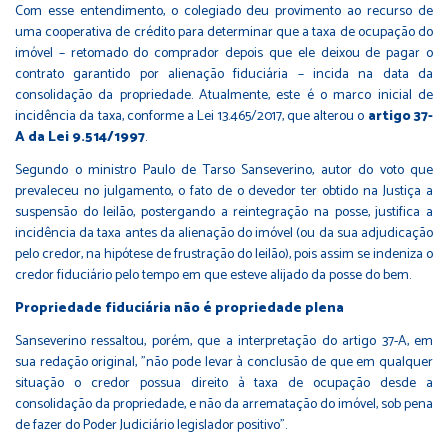
Com esse entendimento, o colegiado deu provimento ao recurso de
uma cooperativa de crédito para determinar que a taxa de ocupação do
imóvel – retomado do comprador depois que ele deixou de pagar o
contrato garantido por alienação fiduciária – incida na data da
consolidação da propriedade. Atualmente, este é o marco inicial de
incidência da taxa, conforme a Lei 13.465/2017, que alterou o
artigo 37-
A da Lei 9.514/1997
.
Segundo o ministro Paulo de Tarso Sanseverino, autor do voto que
prevaleceu no julgamento, o fato de o devedor ter obtido na Justiça a
suspensão do leilão, postergando a reintegração na posse, justifica a
incidência da taxa antes da alienação do imóvel (ou da sua adjudicação
pelo credor, na hipótese de frustração do leilão), pois assim se indeniza o
credor fiduciário pelo tempo em que esteve alijado da posse do bem.
Propriedade fiduciária não é propriedade plena
Sanseverino ressaltou, porém, que a interpretação do artigo 37-A, em
sua redação original, "não pode levar à conclusão de que em qualquer
situação o credor possua direito à taxa de ocupação desde a
consolidação da propriedade, e não da arrematação do imóvel, sob pena
de fazer do Poder Judiciário legislador positivo".