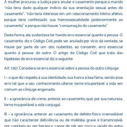
A mulher procurou a Justiça para anular o casamento porque o marido
“não teria dado qualquer indício da sua orientação sexual antes do
casamento”, “não teria interesse em um relacionamento íntimo afetivo,
porque teria confessado sua homossexualidade posteriormente ao
casamento” e porque não houve “consumação do casamento”.
Desta forma, ela sustentava ter havido erro essencial quanto à pessoa. O
casamento, diz o Código Civil, pode ser anulado por vício da vontade, se
houve por parte de um dos nubentes, ao consentir, erro essencial
quanto à pessoa do outro. O artigo do Código Civil que trata das
hipóteses de erro essencial diz o seguinte:
Art. 1.557. Considera-se erro essencial sobre a pessoa do outro cônjuge:
I – o que diz respeito à sua identidade, sua honra e boa fama, sendo esse
erro tal que o seu conhecimento ulterior torne insuportável a vida em
comum ao cônjuge enganado;
II – a ignorância de crime, anterior ao casamento, que, por sua natureza,
torne insuportável a vida conjugal;
III – a ignorância, anterior ao casamento, de defeito físico irremediável
que não caracterize deficiência ou de moléstia grave e transmissível,
por contágio ou por herança, capaz de pôr em risco a saúde do outro