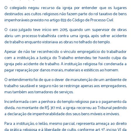
O colegiado negou recurso da igreja por entender que os lugares
destinados aos cultos religiosos não fazem parte do rol taxativo de bens
impenhoráveis previsto no artigo 833 do Código de Processo Civil.
O caso julgado teve início em 2015, quando um supervisor de obras
abriu um processo trabalhista contra uma igreja, após sofrer acidente
de trabalho enquanto vistoriava as obras no telhado do templo.
Apesar de não ter reconhecido o vínculo empregatício do trabalhador
com a instituição, a Justiça do Trabalho entendeu ter havido culpa da
igreja pelo acidente de trabalho. A instituição religiosa foi condenada a
pagar reparação por danos morais, materiais e estéticos ao homem.
O entendimento foi de que o dever de manutenção de um ambiente de
trabalho saudável e seguro não se restringe apenas aos empregadores,
mas também aos tomadores de serviços.
Inconformada com a penhora do templo religioso para o pagamento da
dívida, no montante de R$ 317 mil, a igreja recorreu ao Tribunal pedindo
a declaração de impenhorabilidade dos seus bens móveis e imóveis.
Para a instituição, o leilão, mesmo parcial, representa ameaça ao direito
da prática religiosa e à liberdade de culto, conforme art. 5º, inciso VI da