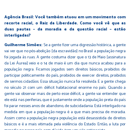
Agência Brasil: Você também atuou em um movimento com
recorte racial, o Raiz da Liberdade. Como você vê que as
duas pautas – da moradia e da questão racial – estão
interligadas?
Guilherme Simões:
Se a gente fizer uma digressão histórica, a gente
vai ver que no pós-abolição [da escravidão] no Brasil a população negra
foi jogada às ruas. A gente costuma dizer que o 13 de Maio [assinatura
da Lei Áurea] veio e o 14 de maio é um dia que nunca acabou para a
população negra. Ficamos jogados sem direitos básicos, proibidos de
participar politicamente do país, proibidos de exercer direitos, proibidos
de sermos cidadãos. Essa situação nunca foi resolvida. E a gente chega
no século 21 com um déficit habitacional enorme no país. Quando a
gente vai observar mais de perto esse déficit, a gente vai entender que
ele está nas periferias, que é justamente onde a população preta do país
foi parar nesses anos de abandono, de subcidadania. Está interligado na
medida em que a população negra é a que mais precisa de moradia.
Assim como a população negra população está desassistida de direitos
básicos e é a mais vitimada pela violência do Estado. Então, a luta por