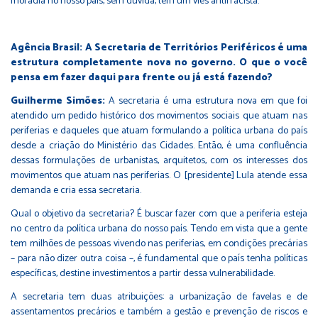
moradia no nosso país, sem dúvida, tem um viés antirracista.
Agência Brasil: A Secretaria de Territórios Periféricos é uma
estrutura completamente nova no governo. O que o você
pensa em fazer daqui para frente ou já está fazendo?
Guilherme Simões:
A secretaria é uma estrutura nova em que foi
atendido um pedido histórico dos movimentos sociais que atuam nas
periferias e daqueles que atuam formulando a política urbana do país
desde a criação do Ministério das Cidades. Então, é uma confluência
dessas formulações de urbanistas, arquitetos, com os interesses dos
movimentos que atuam nas periferias. O [presidente] Lula atende essa
demanda e cria essa secretaria.
Qual o objetivo da secretaria? É buscar fazer com que a periferia esteja
no centro da política urbana do nosso país. Tendo em vista que a gente
tem milhões de pessoas vivendo nas periferias, em condições precárias
– para não dizer outra coisa –, é fundamental que o país tenha políticas
específicas, destine investimentos a partir dessa vulnerabilidade.
A secretaria tem duas atribuições: a urbanização de favelas e de
assentamentos precários e também a gestão e prevenção de riscos e