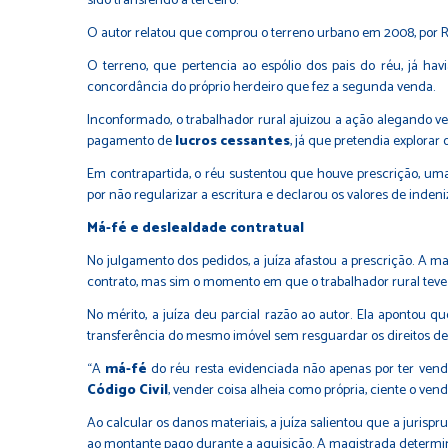
sido transferido a terceiro.
O autor relatou que comprou o terreno urbano em 2008, por R$
O terreno, que pertencia ao espólio dos pais do réu, já ha
concordância do próprio herdeiro que fez a segunda venda.
Inconformado, o trabalhador rural ajuizou a ação alegando ve
pagamento de
lucros cessantes
, já que pretendia explora
Em contrapartida, o réu sustentou que houve prescrição, uma 
por não regularizar a escritura e declarou os valores de indeni
Má-fé e deslealdade contratual
No julgamento dos pedidos, a juíza afastou a prescrição. A 
contrato, mas sim o momento em que o trabalhador rural teve 
No mérito, a juíza deu parcial razão ao autor. Ela apontou
transferência do mesmo imóvel sem resguardar os direitos d
“A
má-fé
do réu resta evidenciada não apenas por ter vend
Código Civil
, vender coisa alheia como própria, ciente o vende
Ao calcular os danos materiais, a juíza salientou que a juris
ao montante pago durante a aquisição. A magistrada determino