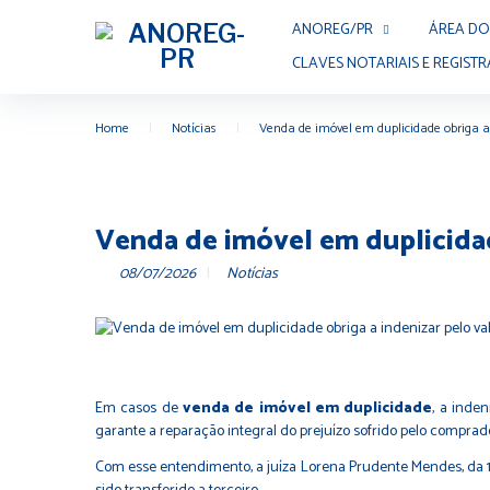
Skip
ANOREG/PR
ÁREA DO
to
content
CLAVES NOTARIAIS E REGISTR
Home
|
Notícias
|
Venda de imóvel em duplicidade obriga a
Venda de imóvel em duplicidad
08/07/2026
Notícias
Em casos de
venda de imóvel em duplicidade
, a inde
garante a reparação integral do prejuízo sofrido pelo comprado
Com esse entendimento, a juíza Lorena Prudente Mendes, da 1