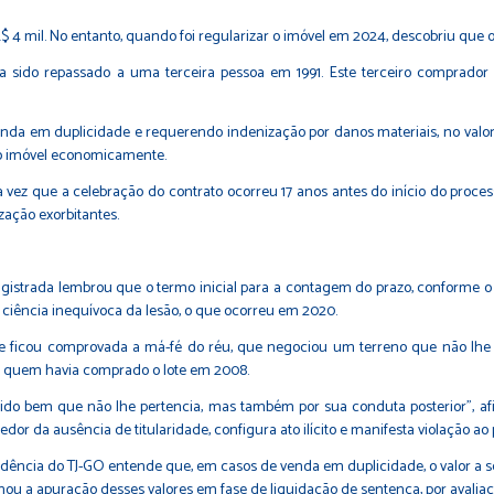
 4 mil. No entanto, quando foi regularizar o imóvel em 2024, descobriu que o
via sido repassado a uma terceira pessoa em 1991. Este terceiro comprador 
nda em duplicidade e requerendo indenização por danos materiais, no valor de
r o imóvel economicamente.
vez que a celebração do contrato ocorreu 17 anos antes do início do process
zação exorbitantes.
magistrada lembrou que o termo inicial para a contagem do prazo, conforme 
ciência inequívoca da lesão, o que ocorreu em 2020.
 que ficou comprovada a má-fé do réu, que negociou um terreno que não lhe 
e quem havia comprado o lote em 2008.
ido bem que não lhe pertencia, mas também por sua conduta posterior”, af
dor da ausência de titularidade, configura ato ilícito e manifesta violação ao p
prudência do TJ-GO entende que, em casos de venda em duplicidade, o valor a 
u a apuração desses valores em fase de liquidação de sentença, por avaliaçã