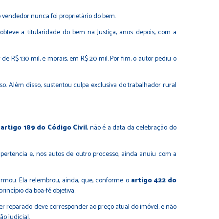
 vendedor nunca foi proprietário do bem.
obteve a titularidade do bem na Justiça, anos depois, com a
 R$ 130 mil, e morais, em R$ 20 mil. Por fim, o autor pediu o
o. Além disso, sustentou culpa exclusiva do trabalhador rural
o
artigo 189 do Código Civil
, não é a data da celebração do
pertencia e, nos autos de outro processo, ainda anuiu com a
irmou. Ela relembrou, ainda, que, conforme o
artigo 422 do
rincípio da boa-fé objetiva.
ser reparado deve corresponder ao preço atual do imóvel, e não
o judicial.