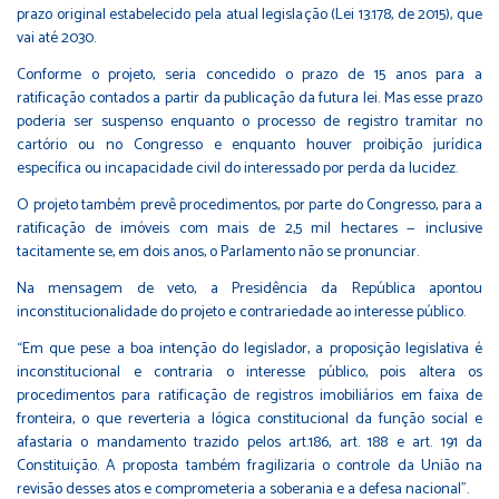
prazo original estabelecido pela atual legislação (
Lei 13.178, de 2015
), que
vai até 2030.
Conforme o projeto, seria concedido o prazo de 15 anos para a
ratificação contados a partir da publicação da futura lei. Mas esse prazo
poderia ser suspenso enquanto o processo de registro tramitar no
cartório ou no Congresso e enquanto houver proibição jurídica
específica ou incapacidade civil do interessado por perda da lucidez.
O projeto também prevê procedimentos, por parte do Congresso, para a
ratificação de imóveis com mais de 2,5 mil hectares — inclusive
tacitamente se, em dois anos, o Parlamento não se pronunciar.
Na mensagem de veto, a Presidência da República apontou
inconstitucionalidade do projeto e contrariedade ao interesse público.
“Em que pese a boa intenção do legislador, a proposição legislativa é
inconstitucional e contraria o interesse público, pois altera os
procedimentos para ratificação de registros imobiliários em faixa de
fronteira, o que reverteria a lógica constitucional da função social e
afastaria o mandamento trazido pelos art.186, art. 188 e art. 191 da
Constituição. A proposta também fragilizaria o controle da União na
revisão desses atos e comprometeria a soberania e a defesa nacional”.