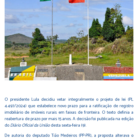
O presidente Lula decidiu vetar integralmente o projeto de lei (
PL
4.497/2024
) que estabelece novo prazo para a ratificação de registro
imobiliário de imóveis rurais em faixas de fronteira. O texto definia a
reabertura de prazo por mais 15 anos. A decisão foi publicada na edição
do
Diário Oficial da União
desta sexta-feira (9).
De autoria do deputado Tião Medeiros (PP-PR), a proposta alterava o