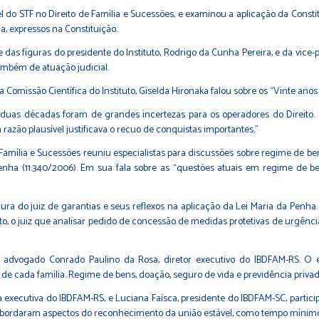
l do STF no Direito de Família e Sucessões, e examinou a aplicação da Cons
, expressos na Constituição.
das figuras do presidente do Instituto, Rodrigo da Cunha Pereira, e da vic
ambém de atuação judicial.
missão Científica do Instituto, Giselda Hironaka falou sobre os “Vinte anos de
duas décadas foram de grandes incertezas para os operadores do Direito.
azão plausível justificava o recuo de conquistas importantes.”
Família e Sucessões reuniu especialistas para discussões sobre regime de bens
Penha (11.340/2006). Em sua fala sobre as “questões atuais em regime de
gura do juiz de garantias e seus reflexos na aplicação da Lei Maria da Penha
o, o juiz que analisar pedido de concessão de medidas protetivas de urgência 
advogado Conrado Paulino da Rosa, diretor executivo do IBDFAM-RS. O es
de cada família. Regime de bens, doação, seguro de vida e previdência priv
xecutiva do IBDFAM-RS, e Luciana Faísca, presidente do IBDFAM-SC, particip
 abordaram aspectos do reconhecimento da união estável, como tempo mínimo, 