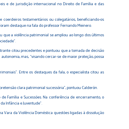
is e de jurisdição internacional no Direito de Família e das
 coerdeiros testamentários ou colegatários, beneficiando-os
 foram destaque na fala do professor Fernando Meinero.
ou que a violência patrimonial se ampliou ao longo dos últimos
ociedade”.
strante citou precedentes e pontuou que a tomada de decisão
autonomia, mas, “visando cercar-se de maior proteção, possa
moniais”. Entre os destaques da fala, o especialista citou as
etensão clara patrimonial sucessória”, pontuou Calderón.
o de Família e Sucessões. Na conferência de encerramento, o
da Infância e Juventude”.
r na Vara da Violência Doméstica questões ligadas à dissolução