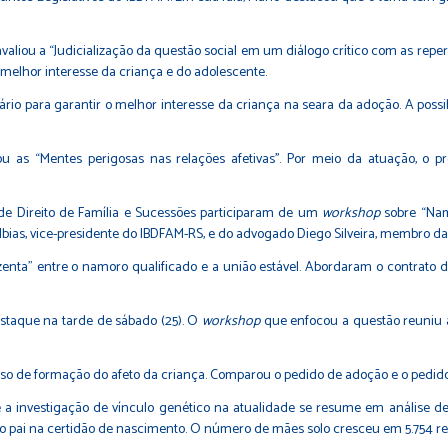
avaliou a “Judicialização da questão social em um diálogo crítico com as repe
 o melhor interesse da criança e do adolescente.
iário para garantir o melhor interesse da criança na seara da adoção. A pos
as “Mentes perigosas nas relações afetivas''. Por meio da atuação, o prof
de Direito de Família e Sucessões participaram de um
workshop
sobre “Nam
bias, vice-presidente do IBDFAM-RS, e do advogado Diego Silveira, membro da 
zenta" entre o namoro qualificado e a união estável. Abordaram o contrato d
destaque na tarde de sábado (25). O
workshop
que enfocou a questão reuniu a 
cesso de formação do afeto da criança. Comparou o pedido de adoção e o pedi
a investigação de vínculo genético na atualidade se resume em análise de
o pai na certidão de nascimento. O número de mães solo cresceu em 5.754 reg