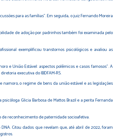
rcussões para as famílias”. Em seguida, o juiz Fernando Moreira
sibilidade de adoção por padrinhos também foi examinada pelo
issional exemplificou transtornos psicológicos e avaliou as
oro e União Estável: aspectos polêmicos e casos famosos”. A
diretoria executiva do IBDFAM-RS.
e namoro, o regime de bens da união estável e as legislações
psicóloga Glicia Barbosa de Mattos Brazil e a perita Fernanda
do de reconhecimento de paternidade socioafetiva.
 DNA. Citou dados que revelam que, até abril de 2022, foram
istros.