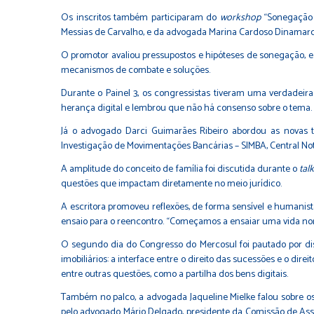
Os inscritos também participaram do
workshop
“Sonegação 
Messias de Carvalho, e da advogada Marina Cardoso Dinamarc
O promotor avaliou pressupostos e hipóteses de sonegação, e
mecanismos de combate e soluções.
Durante o Painel 3, os congressistas tiveram uma verdadeira
herança digital e lembrou que não há consenso sobre o tema.
Já o advogado Darci Guimarães Ribeiro abordou as novas tecn
Investigação de Movimentações Bancárias – SIMBA, Central Nota
A amplitude do conceito de família foi discutida durante o
tal
questões que impactam diretamente no meio jurídico.
A escritora promoveu reflexões, de forma sensível e humanist
ensaio para o reencontro. “Começamos a ensaiar uma vida no
O segundo dia do Congresso do Mercosul foi pautado por discu
imobiliários: a interface entre o direito das sucessões e o dir
entre outras questões, como a partilha dos bens digitais.
Também no palco, a advogada Jaqueline Mielke falou sobre os
pelo advogado Mário Delgado, presidente da Comissão de Assu