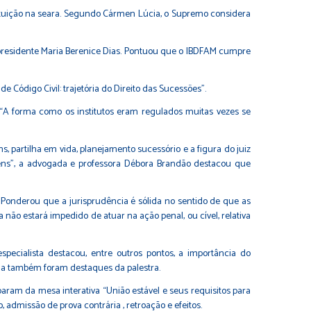
tituição na seara. Segundo Cármen Lúcia, o Supremo considera
e-presidente Maria Berenice Dias. Pontuou que o IBDFAM cumpre
 Código Civil: trajetória do Direito das Sucessões”.
 “A forma como os institutos eram regulados muitas vezes se
, partilha em vida, planejamento sucessório e a figura do juiz
 bens”, a advogada e professora Débora Brandão destacou que
. Ponderou que a jurisprudência é sólida no sentido de que as
não estará impedido de atuar na ação penal, ou cível, relativa
pecialista destacou, entre outros pontos, a importância do
ada também foram destaques da palestra.
aram da mesa interativa “União estável e seus requisitos para
admissão de prova contrária , retroação e efeitos.