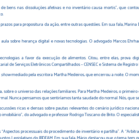
de bens nas dissoluções afetivas e no inventário causa mortis”, que cont
o.
 prazos para propositura da ação, entre outras questões. Em sua fala, Mari
 aula sobre herança digital e novas tecnologias. O advogado Marcos Ehrhar
ologias a favor da execução de alimentos. Citou, entre elas, prova digita
rial de Serviços Eletrônicos Compartilhados – CENSEC e Sistema de Registro E
k show
mediado pela escritora Martha Medeiros, que encerrou a noite. O mom
a, sobre o universo das relações familiares. Para Martha Medeiros, o primei
rmal. Nunca pensamos que sentiríamos tanta saudade do normal. Nós, que s
ssões ricas e densas sobre pautas relevantes do cenário jurídico nacional.
eito imobiliário”, do advogado e professor Rodrigo Toscano de Brito. O especial
 “Aspectos processuais do procedimento de inventário e partilha”. A “Arbitr
ntos Legislativos do IBDFAM. Em sua fala, Mário destacou que o tema tem g