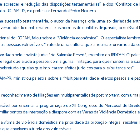
acrescer e redução das disposições testamentárias” e dos “Conflitos de le
e do IBDFAM-RS, e o professor Fernando Pedro Meinero.
na sucessão testamentária, o autor da herança cria uma solidariedade entre
rsidade do direito material e as normas de conflitos de jurisdição no Brasil
nacional do IBDFAM, falou sobre a “Violência econômica”. O especialista lembr
ra pessoas vulneráveis, “fruto de uma cultura que ainda não foi varrida da s
abordado pelo analista judiciário Salomão Resedá, membro do IBDFAM. O pale
 legal que ajuda a pessoa, com alguma limitação, para que mantenha a sua 
obretudo aquelas que implicarem efeitos jurídicos para si e/ou terceiros”.
R, ministrou palestra sobre a “Multiparentalidade: efeitos pessoais e patri
 reconhecimento de filiações em multiparentalidade post mortem, com uma pr
ponsável por encerrar a programação do XII Congresso do Mercosul de Direit
ília: pontos de interseção e diáspora com as Varas da Violência Doméstica e 
 a vítima de violência doméstica, na prioridade da proteção integral, resolve
 que envolvem a tutela dos vulneráveis.