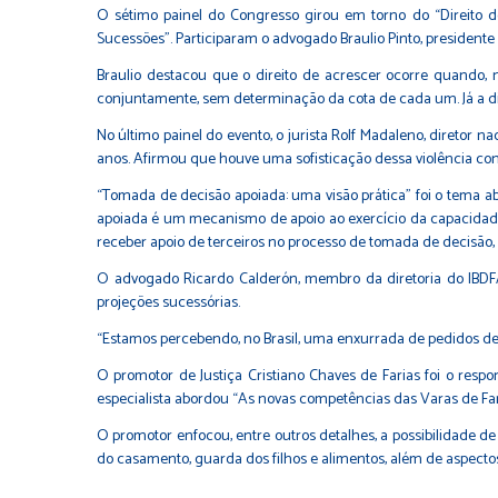
O sétimo painel do Congresso girou em torno do “Direito de 
Sucessões”. Participaram o advogado Braulio Pinto, president
Braulio destacou que o direito de acrescer ocorre quando, 
conjuntamente, sem determinação da cota de cada um. Já a dive
No último painel do evento, o jurista Rolf Madaleno, diretor 
anos. Afirmou que houve uma sofisticação dessa violência cont
“Tomada de decisão apoiada: uma visão prática” foi o tema 
apoiada é um mecanismo de apoio ao exercício da capacidade
receber apoio de terceiros no processo de tomada de decisão, s
O advogado Ricardo Calderón, membro da diretoria do IBDFAM-P
projeções sucessórias.
“Estamos percebendo, no Brasil, uma enxurrada de pedidos de
O promotor de Justiça Cristiano Chaves de Farias foi o res
especialista abordou “As novas competências das Varas de Fam
O promotor enfocou, entre outros detalhes, a possibilidade de
do casamento, guarda dos filhos e alimentos, além de aspectos