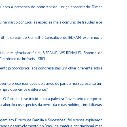
ou com a presença do promotor de Justiça aposentado, Dimas
na Dinamarco pontuou as espécies mais comuns de fraudes e os
dt Jr., diretor do Conselho Consultivo do IBDFAM, examinou a
l, inteligência artificial, SISBAJUB, WS-RENAJUD, Sistema de
letrônico de Imóveis – SREI.
ento proporcionou aos congressistas um olhar diferente sobre
ro evento presencial após dois anos de pandemia representa um
empre queremos o diferente."
 O Painel 5 teve início com a palestra “Inventário e negócios
ista abordou os aspectos da permuta e das holdings imobiliárias,
agem em Direito de Família e Sucessões” foi o tema explanado
rande desenvolvimento no Brasil na matéria obrigacional, mas