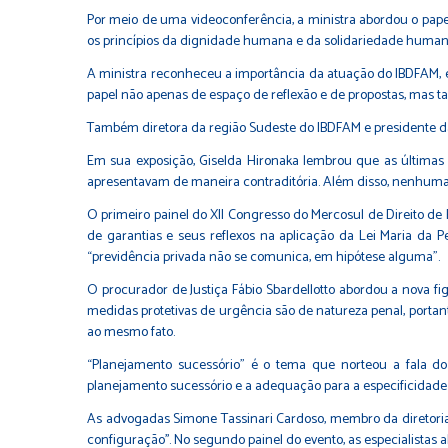
Por meio de uma videoconferência, a ministra abordou o pape
os princípios da dignidade humana e da solidariedade humana
A ministra reconheceu a importância da atuação do IBDFAM, e 
papel não apenas de espaço de reflexão e de propostas, mas t
Também diretora da região Sudeste do IBDFAM e presidente da Co
Em sua exposição, Giselda Hironaka lembrou que as últimas 
apresentavam de maneira contraditória. Além disso, nenhuma r
O primeiro painel do XII Congresso do Mercosul de Direito de 
de garantias e seus reflexos na aplicação da Lei Maria da 
“previdência privada não se comunica, em hipótese alguma”.
O procurador de Justiça Fábio Sbardellotto abordou a nova fi
medidas protetivas de urgência são de natureza penal, portant
ao mesmo fato.
“Planejamento sucessório” é o tema que norteou a fala do 
planejamento sucessório e a adequação para a especificidade 
As advogadas Simone Tassinari Cardoso, membro da diretoria e
configuração''. No segundo painel do evento, as especialistas