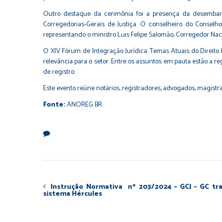
Outro destaque da cerimônia foi a presença da desembarg
Corregedorias-Gerais de Justiça. O conselheiro do Consel
representando o ministro Luis Felipe Salomão, Corregedor Nacion
O XIV Fórum de Integração Jurídica: Temas Atuais do Direito
relevância para o setor. Entre os assuntos em pauta estão a re
de registro.
Este evento reúne notários, registradores, advogados, magistra
Fonte:
ANOREG BR
Instrução Normativa nº 203/2024 – GCJ – GC tr
sistema Hércules