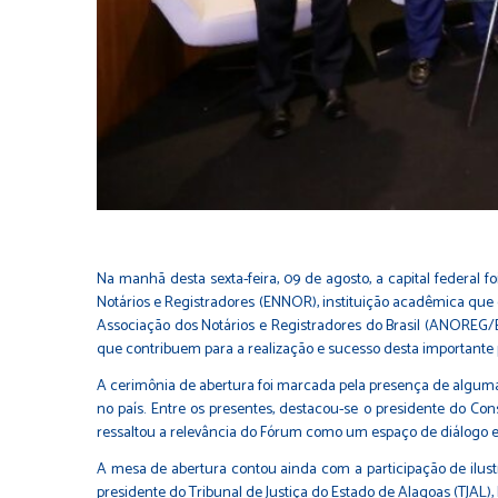
Na manhã desta sexta-feira, 09 de agosto, a capital federal f
Notários e Registradores (ENNOR), instituição acadêmica que 
Associação dos Notários e Registradores do Brasil (ANOREG/B
que contribuem para a realização e sucesso desta importante
A cerimônia de abertura foi marcada pela presença de algumas d
no país. Entre os presentes, destacou-se o presidente do C
ressaltou a relevância do Fórum como um espaço de diálogo e i
A mesa de abertura contou ainda com a participação de ilustr
presidente do Tribunal de Justiça do Estado de Alagoas (TJAL)