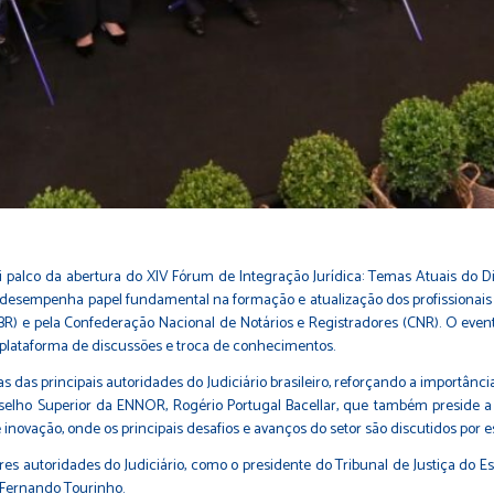
oi palco da abertura do XIV Fórum de Integração Jurídica: Temas Atuais do Di
desempenha papel fundamental na formação e atualização dos profissionais d
R) e pela Confederação Nacional de Notários e Registradores (CNR). O event
 plataforma de discussões e troca de conhecimentos.
as principais autoridades do Judiciário brasileiro, reforçando a importância 
onselho Superior da ENNOR, Rogério Portugal Bacellar, que também preside 
novação, onde os principais desafios e avanços do setor são discutidos por es
es autoridades do Judiciário, como o presidente do Tribunal de Justiça do 
, Fernando Tourinho.