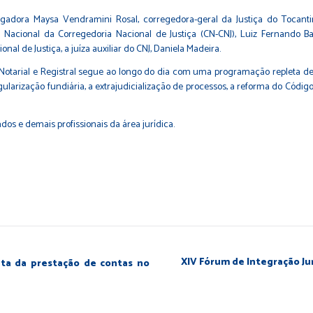
adora Maysa Vendramini Rosal, corregedora-geral da Justiça do Tocanti
ho Nacional da Corregedoria Nacional de Justiça (CN-CNJ), Luiz Fernand
al de Justiça, a juíza auxiliar do CNJ, Daniela Madeira.
 Notarial e Registral segue ao longo do dia com uma programação repleta de
gularização fundiária, a extrajudicialização de processos, a reforma do Códig
dos e demais profissionais da área jurídica.
XIV Fórum de Integração Ju
ata da prestação de contas no