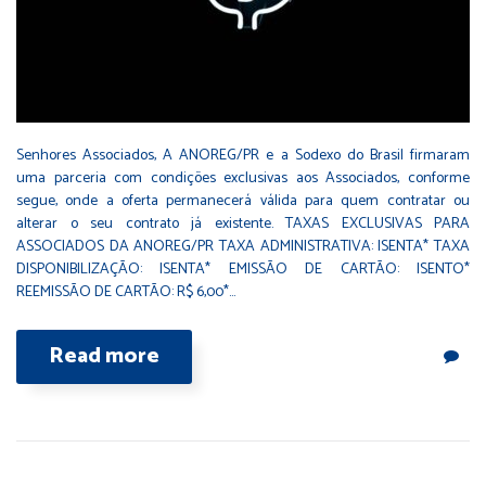
Senhores Associados, A ANOREG/PR e a Sodexo do Brasil firmaram
uma parceria com condições exclusivas aos Associados, conforme
segue, onde a oferta permanecerá válida para quem contratar ou
alterar o seu contrato já existente. TAXAS EXCLUSIVAS PARA
ASSOCIADOS DA ANOREG/PR TAXA ADMINISTRATIVA: ISENTA* TAXA
DISPONIBILIZAÇÃO: ISENTA* EMISSÃO DE CARTÃO: ISENTO*
REEMISSÃO DE CARTÃO: R$ 6,00*…
Read more