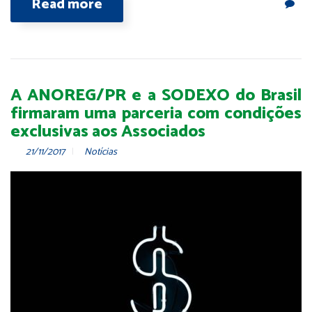
Read more
A ANOREG/PR e a SODEXO do Brasil
firmaram uma parceria com condições
exclusivas aos Associados
21/11/2017
Notícias