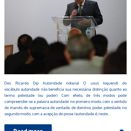
Des. Ricardo Dip Autoridade notarial O usus loquendi do
vocábulo autoridade não beneficia sua necessária distinção quanto ao
termo potestade (ou poder). Com efeito, de três modos pode
compreender-se a palavra autoridade: no primeiro modo, com o sentido
de mando, de supremacia de vontade, de domínio, poder, potestade; no
segundo modo, com a acepção de posse (autoridade é, neste…