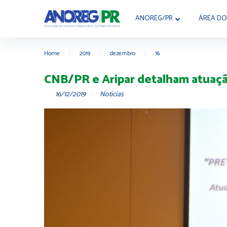
ANOREG/PR
ÁREA DO
Home
|
2019
|
dezembro
|
16
CNB/PR e Aripar detalham atuação
16/12/2019
Notícias