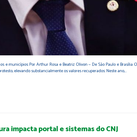
os e municípios Por Arthur Rosa e Beatriz Olivon — De São Paulo e Brasília 
rotesto, elevando substancialmente os valores recuperados. Neste ano,…
ra impacta portal e sistemas do CNJ