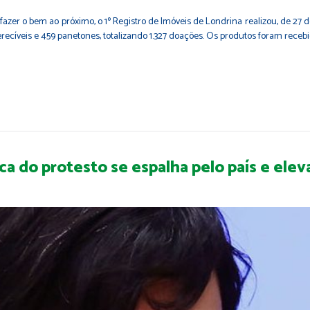
fazer o bem ao próximo, o 1º Registro de Imóveis de Londrina realizou, de 27
recíveis e 459 panetones, totalizando 1.327 doações. Os produtos foram receb
ica do protesto se espalha pelo país e ele