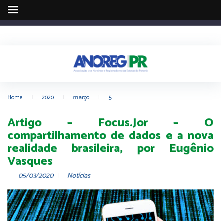
Home
|
2020
|
março
|
5
Artigo – Focus.Jor – O
compartilhamento de dados e a nova
realidade brasileira, por Eugênio
Vasques
05/03/2020
Notícias