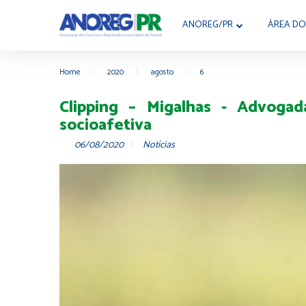
ANOREG/PR
ÁREA DO
Home
|
2020
|
agosto
|
6
Clipping – Migalhas - Advogada
socioafetiva
06/08/2020
Notícias