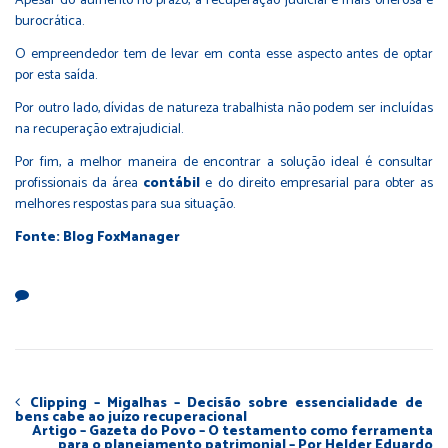
Apesar do aumento no prazo, a recuperação judicial é mais onerosa e
burocrática.
O empreendedor tem de levar em conta esse aspecto antes de optar
por esta saída.
Por outro lado, dívidas de natureza trabalhista não podem ser incluídas
na recuperação extrajudicial.
Por fim, a melhor maneira de encontrar a solução ideal é consultar
profissionais da área
contábil
e do direito empresarial para obter as
melhores respostas para sua situação.
Fonte: Blog FoxManager
Clipping – Migalhas – Decisão sobre essencialidade de
bens cabe ao juízo recuperacional
Artigo – Gazeta do Povo – O testamento como ferramenta
para o planejamento patrimonial – Por Helder Eduardo