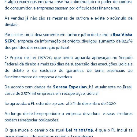
É algo recorrente, em uma crise há a diminuição no poder de compra
do consumidor, e empresas passam por dificuldades financeiras.
As vendas já não são as mesmas de outrora e existe o acúmulo de
dívidas.
Para se ter uma ideia somente em junho e julho deste ano o
Boa Vista
SCPC
, empresa de informação de crédito, divulgou aumento de 82,2%
dos pedidos de recuperação judicial.
O Projeto de Lei 1397/20, que ainda aguarda aprovação no Senado
Federal, dá direito a mais 120 dias de suspensão das execuções judiciais
do débito e da exclusão de garantias de bens essenciais ao
funcionamento da empresa devedora.
De acordo com dados da
Serasa Experian
, há atualmente no Brasil
cerca de 2.579 mil empresas em recuperação judicial.
Se aprovada, o PL estende o prazo até 31 de dezembro de 2020.
Ao longo deste tempo.período, a empresa devedora e seus credores
podem renegociar obrigações.
O que muda o cenário da atual
Lei 11.101/05
, é que o PL inclui as
novas dívidas adquiridas no período da pandemia.