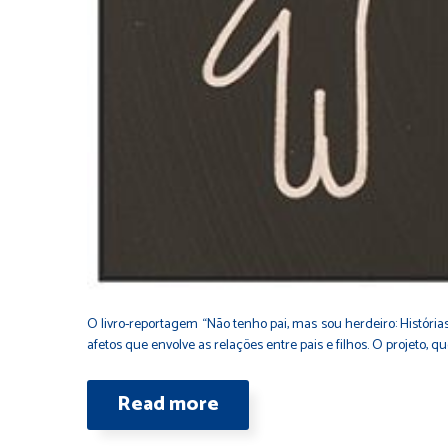
O livro-reportagem “Não tenho pai, mas sou herdeiro: História
afetos que envolve as relações entre pais e filhos. O projeto
Read more