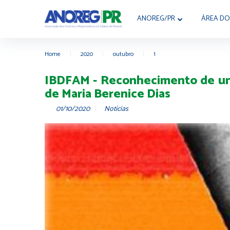
ANOREG/PR
ÁREA DO
Home
|
2020
|
outubro
|
1
IBDFAM - Reconhecimento de uniã
de Maria Berenice Dias
01/10/2020
Notícias