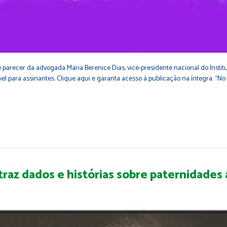
arecer da advogada Maria Berenice Dias, vice-presidente nacional do Institut
vel para assinantes. Clique aqui e garanta acesso à publicação na íntegra. “No 
raz dados e histórias sobre paternidades