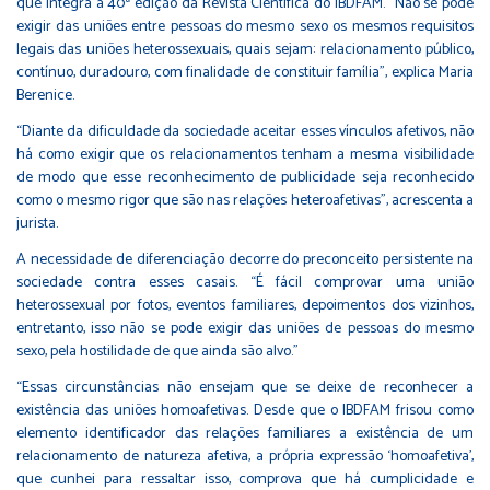
que integra a 40ª edição da Revista Científica do IBDFAM. “Não se pode
exigir das uniões entre pessoas do mesmo sexo os mesmos requisitos
legais das uniões heterossexuais, quais sejam: relacionamento público,
contínuo, duradouro, com finalidade de constituir família”, explica Maria
Berenice.
“Diante da dificuldade da sociedade aceitar esses vínculos afetivos, não
há como exigir que os relacionamentos tenham a mesma visibilidade
de modo que esse reconhecimento de publicidade seja reconhecido
como o mesmo rigor que são nas relações heteroafetivas”, acrescenta a
jurista.
A necessidade de diferenciação decorre do preconceito persistente na
sociedade contra esses casais. “É fácil comprovar uma união
heterossexual por fotos, eventos familiares, depoimentos dos vizinhos,
entretanto, isso não se pode exigir das uniões de pessoas do mesmo
sexo, pela hostilidade de que ainda são alvo.”
“Essas circunstâncias não ensejam que se deixe de reconhecer a
existência das uniões homoafetivas. Desde que o IBDFAM frisou como
elemento identificador das relações familiares a existência de um
relacionamento de natureza afetiva, a própria expressão ‘homoafetiva’,
que cunhei para ressaltar isso, comprova que há cumplicidade e