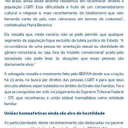
“No Brasil, ainda existe enorme resistência em reconhecer direitos à
população LGBTI. Essa dificuldade é fruto de um conservadorismo
cultural e religioso e, mais recentemente, do totalitarismo que vem
tomando conta do país, com retrocesso em termos de costumes”,
contextualiza Maria Berenice.
Ela ressalta que, neste cenário, não se pode permitir que qualquer
segmento da população fique excluído da tutela jurídica do Estado. “A
circunstância de uma pessoa ter orientação sexual ou identidade de
gênero minoritária, ou seja, fora do ‘modelo convencional’ aceito pela
sociedade, não pode levar às situações que essas pessoas são
diariamente alvos.”
A advogada ressalta o movimento feito pelo IBDFAM desde sua criação,
há 23 anos, na busca por direitos das pessoas LGBTI e para que seus
vínculos afetivos sejam tutelados no âmbito do Direito das Famílias. Foi o
que se conquistou em 2011, no julgamento do Supremo Tribunal Federal
– STF, que reconheceu a união estável homoafetiva como entidade
familiar.
Uniões homoafetivas ainda são alvo de hostilidade
As particularidades desse reconhecimento são destacadas no parecer